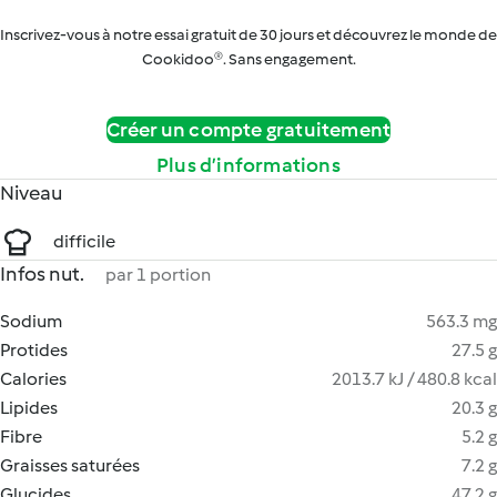
Inscrivez-vous à notre essai gratuit de 30 jours et découvrez le monde de
Cookidoo®. Sans engagement.
Créer un compte gratuitement
Plus d’informations
Niveau
difficile
Infos nut.
par 1 portion
Sodium
563.3 mg
Protides
27.5 g
Calories
2013.7 kJ / 480.8 kcal
Lipides
20.3 g
Fibre
5.2 g
Graisses saturées
7.2 g
Glucides
47.2 g