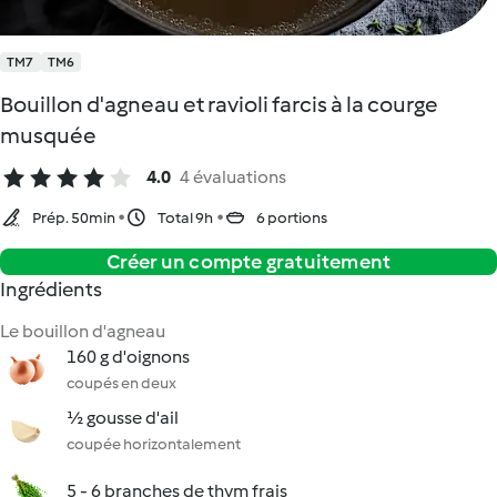
TM7
TM6
Bouillon d'agneau et ravioli farcis à la courge
musquée
4.0
4 évaluations
Prép. 50min
Total 9h
6 portions
Créer un compte gratuitement
Ingrédients
Le bouillon d'agneau
160 g d'oignons
coupés en deux
½ gousse d'ail
coupée horizontalement
5 - 6 branches de thym frais