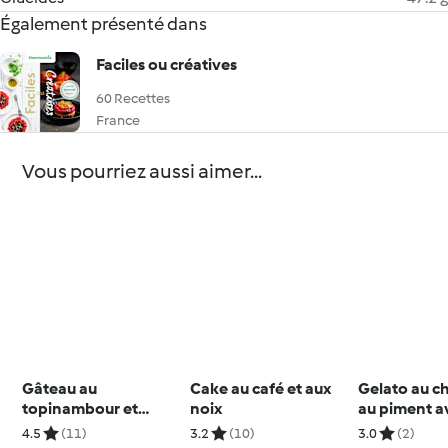
Également présenté dans
Faciles ou créatives
60 Recettes
France
Vous pourriez aussi aimer...
Gâteau au
Cake au café et aux
Gelato au c
topinambour et
noix
au piment a
glaçage à la châtaigne
de bourbon
4.5
(11)
3.2
(10)
3.0
(2)