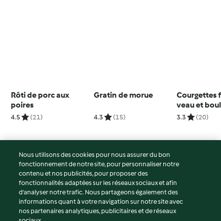
Rôti de porc aux
Gratin de morue
Courgettes f
poires
veau et bou
poivron
4.5
(21)
4.3
(15)
3.3
(20)
Nous utilisons des cookies pour nous assurer du bon
fonctionnement de notre site, pour personnaliser notre
© Copyright 2026
contenu et nos publicités, pour proposer des
fonctionnalités adaptées sur les réseaux sociaux et afin
Conditions d'utilisation
d’analyser notre trafic. Nous partageons également des
Politique de confidentialité
informations quant à votre navigation sur notre site avec
Non-responsabilité
nos partenaires analytiques, publicitaires et de réseaux
sociaux.