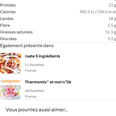
Protides
13 g
Calories
983.3 kJ / 236.5 kcal
Lipides
18 g
Fibre
1.5 g
Graisses saturées
51.3 g
Glucides
5.3 g
Également présenté dans
Juste 5 ingrédients
11 Recettes
France
Thermomix® et moi n°26
48 Recettes
France
Vous pourriez aussi aimer...