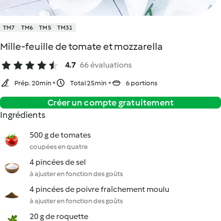
TM7
TM6
TM5
TM31
Mille-feuille de tomate et mozzarella
4.7
66 évaluations
Prép. 20min
Total 25min
6 portions
Créer un compte gratuitement
Ingrédients
500 g de tomates
coupées en quatre
4 pincées de sel
à ajuster en fonction des goûts
4 pincées de poivre fraîchement moulu
à ajuster en fonction des goûts
20 g de roquette