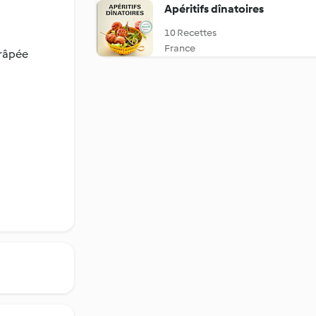
Apéritifs dînatoires
10 Recettes
France
 râpée