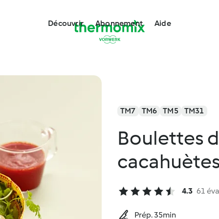
Découvrir
Abonnement
Aide
TM7
TM6
TM5
TM31
Boulettes 
cacahuète
4.3
61 éva
Prép. 35min