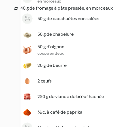
en morceaux
40 g de fromage à pâte pressée, en morceaux
50 g de cacahuètes non salées
50 g de chapelure
50 g d'oignon
coupé en deux
20 g de beurre
2 œufs
250 g de viande de bœuf hachée
½ c. à café de paprika