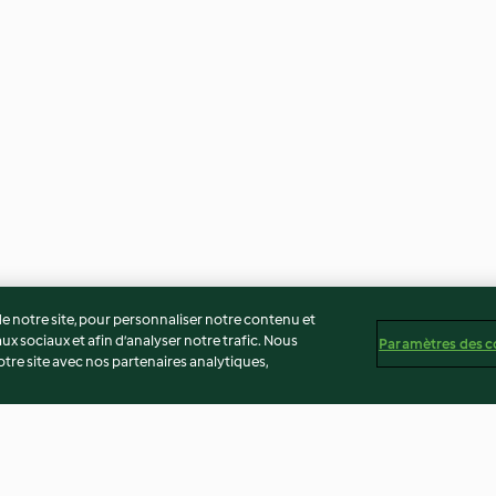
 notre site, pour personnaliser notre contenu et
ux sociaux et afin d’analyser notre trafic. Nous
Paramètres des c
re site avec nos partenaires analytiques,