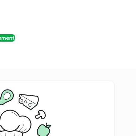
tement