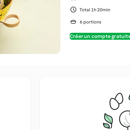
Total 1h 20min
6 portions
Créer un compte gratui