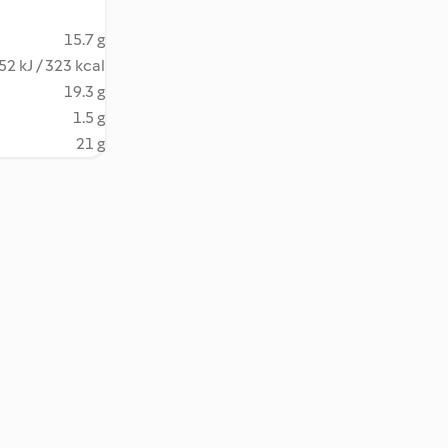
15.7 g
52 kJ / 323 kcal
19.3 g
1.5 g
21 g