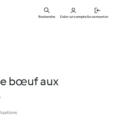
Skip
to
Recherche
Créer un compte
Se connecter
main
content
de bœuf aux
s
luations