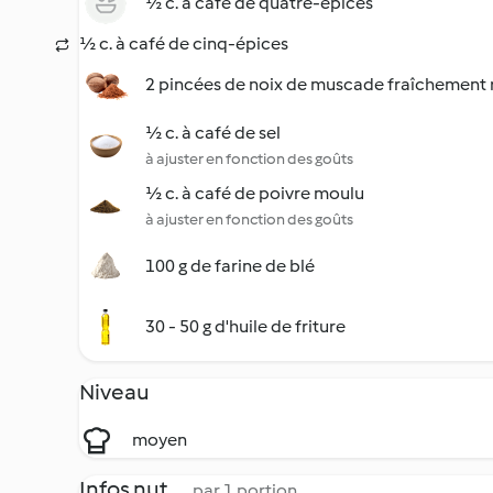
½ c. à café de quatre-épices
½ c. à café de cinq-épices
2 pincées de noix de muscade fraîchement
½ c. à café de sel
à ajuster en fonction des goûts
½ c. à café de poivre moulu
à ajuster en fonction des goûts
100 g de farine de blé
30 - 50 g d'huile de friture
Niveau
moyen
Infos nut.
par 1 portion