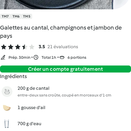
TM7
TM6
TM5
Galettes au cantal, champignons et jambon de
pays
3.5
21 évaluations
Prép. 30min
Total 1h
6 portions
Créer un compte gratuitement
Ingrédients
200 g de cantal
entre-deux sans croûte, coupé en morceaux d'1 cm
1 gousse d'ail
700 g d'eau