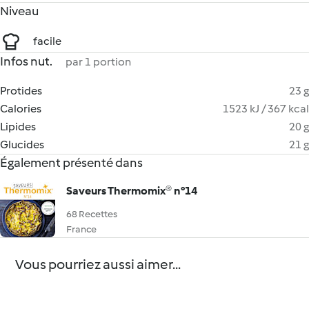
Niveau
facile
Infos nut.
par 1 portion
Protides
23 g
Calories
1523 kJ / 367 kcal
Lipides
20 g
Glucides
21 g
Également présenté dans
Saveurs Thermomix® n°14
68 Recettes
France
Vous pourriez aussi aimer...