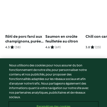
Rôti de porc farci aux
Saumon en croûte
Chili con ca
champignons, purée
feuilletée au citron
à l'ail
4.3
(38)
4.6
(69)
3.8
(23)
Nous utilisons des cookies pour nous assurer du bon
fonctionnement de notre site, pour personnaliser notre
© Copyright 2026
contenu et nos publicités, pour proposer des
fonctionnalités adaptées sur les réseaux sociaux et afin
Conditions d'utilisation
d’analyser notre trafic. Nous partageons également des
Politique de confidentialité
informations quant à votre navigation sur notre site avec
Non-responsabilité
nos partenaires analytiques, publicitaires et de réseaux
sociaux.
Mentions légales
Cookies
Paramètres des cookies