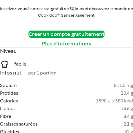
Inscrivez-vous à notre essai gratuit de 30 jours et découvrez le monde de
Cookidoo®. Sans engagement.
Créer un compte gratuitement
Plus d’informations
Niveau
facile
Infos nut.
par 1 portion
Sodium
811.5 mg
Protides
10.4 g
Calories
1590 kJ / 380 kcal
Lipides
14.6 g
Fibre
8.4 g
Graisses saturées
2.1 g
Glucides
52 g