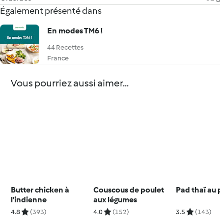
Également présenté dans
En modes TM6 !
44 Recettes
France
Vous pourriez aussi aimer...
Butter chicken à
Couscous de poulet
Pad thaï au 
l'indienne
aux légumes
4.8
(393)
4.0
(152)
3.5
(143)