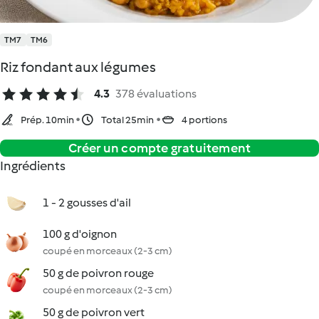
TM7
TM6
Riz fondant aux légumes
4.3
378 évaluations
Prép. 10min
Total 25min
4 portions
Créer un compte gratuitement
Ingrédients
1 - 2 gousses d'ail
100 g d'oignon
coupé en morceaux (2-3 cm)
50 g de poivron rouge
coupé en morceaux (2-3 cm)
50 g de poivron vert