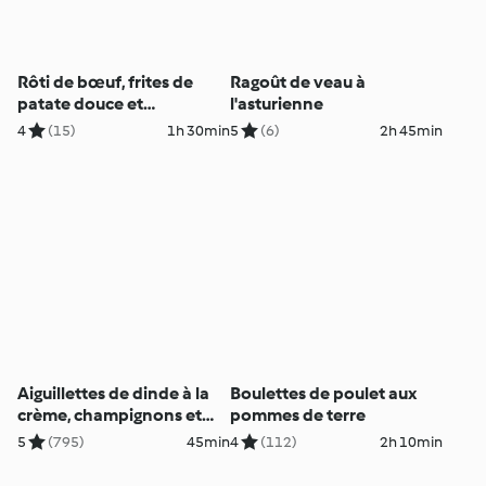
Rôti de bœuf, frites de
Ragoût de veau à
patate douce et
l'asturienne
rémoulade au cerfeuil
4
(15)
1h 30min
5
(6)
2h 45min
Aiguillettes de dinde à la
Boulettes de poulet aux
crème, champignons et
pommes de terre
spaetzle
5
(795)
45min
4
(112)
2h 10min