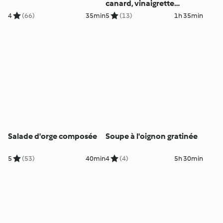
canard, vinaigrette
balsamique aux myrtilles
4
(66)
35min
5
(13)
1h 35min
Salade d'orge composée
Soupe à l'oignon gratinée
5
(53)
40min
4
(4)
5h 30min