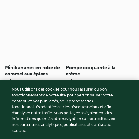
Minibananes en robe de
Pompe croquante à la
caramel aux épices
crème
4
(9)
1h 50min
4
(5)
5h 30min
Nous utilisons des cookies pour nous assurer du bon
fonctionnement de notre site, pour personnaliser notre
© Copyright 2026
contenu et nos publicités, pour proposer des
fonctionnalités adaptées sur les réseaux sociaux et afin
Conditions d'utilisation
d’analyser notre trafic. Nous partageons également des
Politique de confidentialité
informations quant à votre navigation sur notre site avec
Non-responsabilité
nos partenaires analytiques, publicitaires et de réseaux
sociaux.
Mentions légales