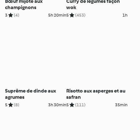
Bœuf mijoté aux
Curry de légumes façon
champignons
wok
3
(4)
5h 20min
5
(453)
1h
Suprême de dinde aux
Risotto aux asperges et au
agrumes
safran
5
(8)
3h 30min
5
(111)
35min