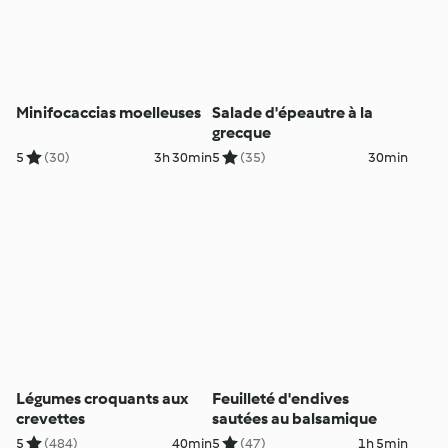
Minifocaccias moelleuses
Salade d'épeautre à la
grecque
5
(30)
3h 30min
5
(35)
30min
Légumes croquants aux
Feuilleté d'endives
crevettes
sautées au balsamique
5
(484)
40min
5
(47)
1h 5min