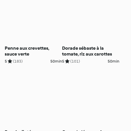
Penne aux crevettes,
Dorade sébaste à la
sauce verte
tomate, riz aux carottes
5
(183)
50min
5
(101)
50min