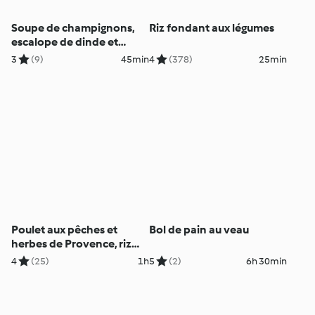
Soupe de champignons,
Riz fondant aux légumes
escalope de dinde et
légumes vapeur
3
(9)
45min
4
(378)
25min
Poulet aux pêches et
Bol de pain au veau
herbes de Provence, riz
vapeur
4
(25)
1h
5
(2)
6h 30min