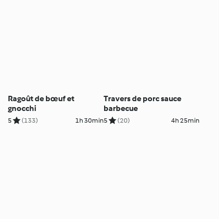
Ragoût de bœuf et
Travers de porc sauce
gnocchi
barbecue
5
(133)
1h 30min
5
(20)
4h 25min