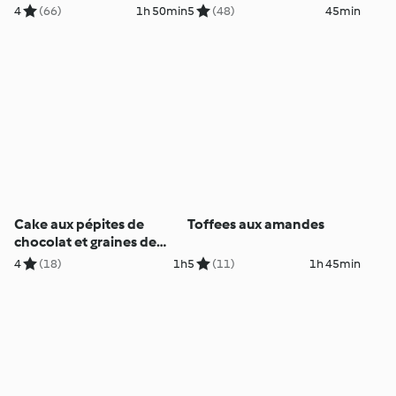
4
(66)
1h 50min
5
(48)
45min
Cake aux pépites de
Toffees aux amandes
chocolat et graines de
sarrasin
4
(18)
1h
5
(11)
1h 45min