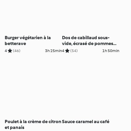
Burger végétarien à la
Dos de cabillaud sous-
betterave
vide, écrasé de pommes
de terre
4
(46)
3h 25min
4
(54)
1h 50min
Poulet à la crème de citron
Sauce caramel au café
et panais