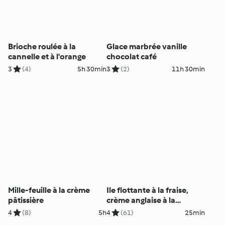
Brioche roulée à la
Glace marbrée vanille
cannelle et à l'orange
chocolat café
3
(4)
5h 30min
3
(2)
11h 30min
Mille-feuille à la crème
Ile flottante à la fraise,
pâtissière
crème anglaise à la
menthe
4
(8)
5h
4
(61)
25min