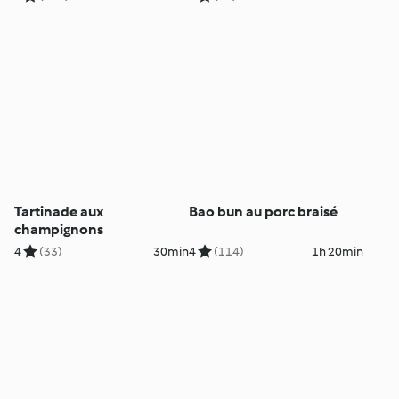
Tartinade aux
Bao bun au porc braisé
champignons
4
(33)
30min
4
(114)
1h 20min