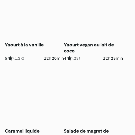
Yaourt à la vanille
Yaourt vegan au lait de
coco
5
(1.2K)
12h 20min
4
(25)
12h 25min
Caramel liquide
Salade de magret de