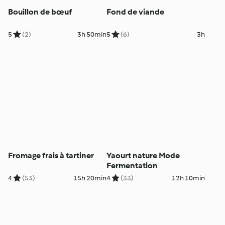
Bouillon de bœuf
Fond de viande
5
(2)
3h 50min
5
(6)
3h
Fromage frais à tartiner
Yaourt nature Mode
Fermentation
4
(53)
15h 20min
4
(33)
12h 10min