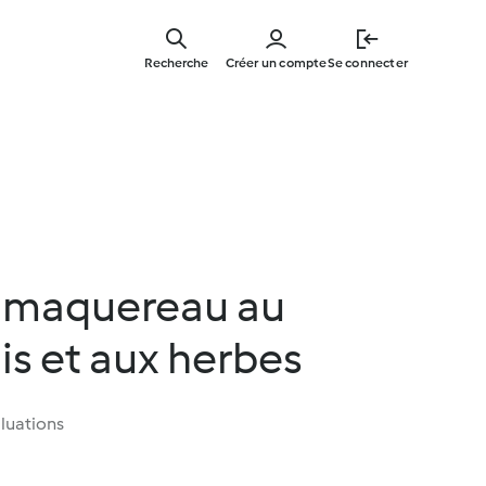
Skip
to
Recherche
Créer un compte
Se connecter
main
content
e maquereau au
is et aux herbes
luations