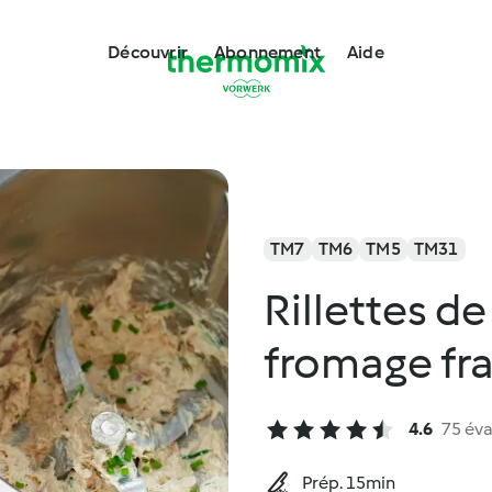
Découvrir
Abonnement
Aide
TM7
TM6
TM5
TM31
Rillettes d
fromage fra
4.6
75 éva
Prép. 15min