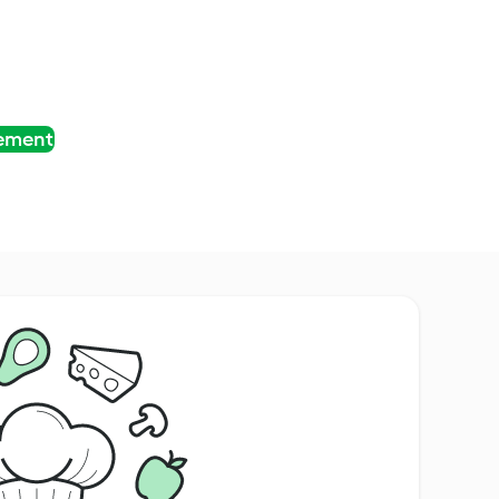
tement