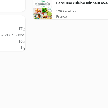
Larousse cuisine minceur av
120 Recettes
France
17 g
87 kJ / 212 kcal
16 g
1 g