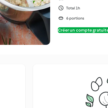
Total 1h
6 portions
Créer un compte gratui