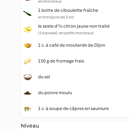
en morceaux
1 botte de ciboulette fraîche
en tronçons de 3 cm
le zeste d'½ citron jaune non traité
(2 bandes), en petits morceaux
1 c. à café de moutarde de Dijon
150 g de fromage frais
du sel
du poivre moulu
1 c. à soupe de câpres en saumure
Niveau