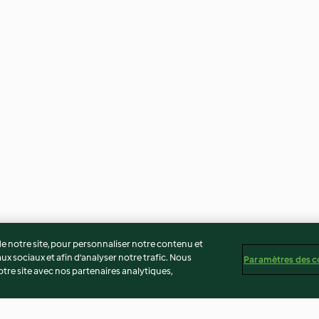
 notre site, pour personnaliser notre contenu et
ux sociaux et afin d’analyser notre trafic. Nous
Paramètres des c
re site avec nos partenaires analytiques,