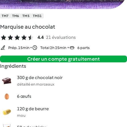
TM7
TM6
TM5
TM31
Marquise au chocolat
4.4
21 évaluations
Prép. 15min
Total 2h 25min
6 parts
Créer un compte gratuitement
Ingrédients
300 g de chocolat noir
détaillé en morceaux
6 œufs
120 g de beurre
mou