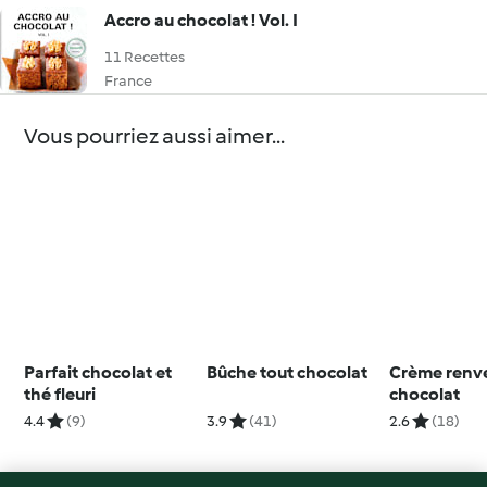
Accro au chocolat ! Vol. I
11 Recettes
France
Vous pourriez aussi aimer...
Parfait chocolat et
Bûche tout chocolat
Crème renv
thé fleuri
chocolat
4.4
(9)
3.9
(41)
2.6
(18)