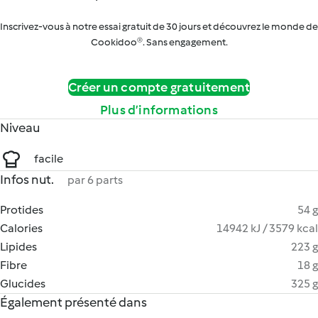
Inscrivez-vous à notre essai gratuit de 30 jours et découvrez le monde de
Cookidoo®. Sans engagement.
Créer un compte gratuitement
Plus d’informations
Niveau
facile
Infos nut.
par 6 parts
Protides
54 g
Calories
14942 kJ / 3579 kcal
Lipides
223 g
Fibre
18 g
Glucides
325 g
Également présenté dans