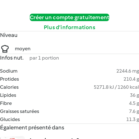
Créer un compte gratuitement
Plus d’informations
Niveau
moyen
Infos nut.
par 1 portion
Sodium
2244.6 mg
Protides
210.4 g
Calories
5271.8 kJ / 1260 kcal
Lipides
36 g
Fibre
4.5 g
Graisses saturées
7.6 g
Glucides
11.3 g
Également présenté dans