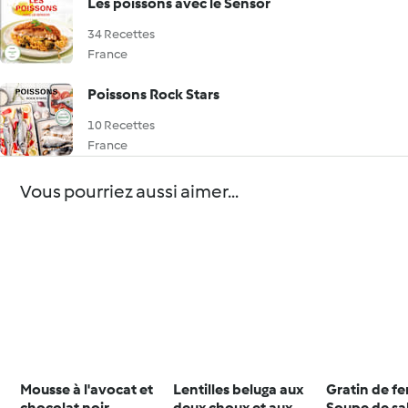
Les poissons avec le Sensor
34 Recettes
France
Poissons Rock Stars
10 Recettes
France
Vous pourriez aussi aimer...
Mousse à l'avocat et
Lentilles beluga aux
Gratin de fe
chocolat noir
deux choux et aux
Soupe de sa