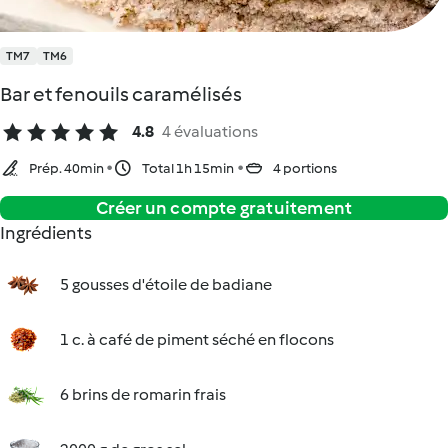
TM7
TM6
Bar et fenouils caramélisés
4.8
4 évaluations
Prép. 40min
Total 1h 15min
4 portions
Créer un compte gratuitement
Ingrédients
5 gousses d'étoile de badiane
1 c. à café de piment séché en flocons
6 brins de romarin frais