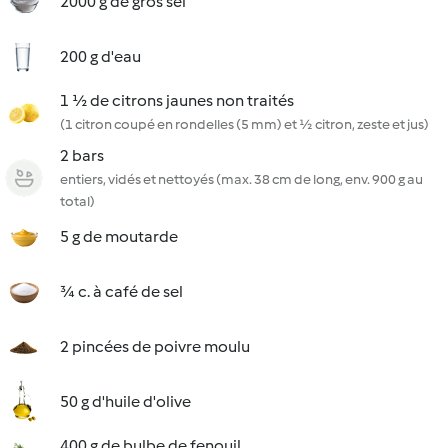
2000 g de gros sel
200 g d'eau
1 ½ de citrons jaunes non traités
(1 citron coupé en rondelles (5 mm) et ½ citron, zeste et jus)
2 bars
entiers, vidés et nettoyés (max. 38 cm de long, env. 900 g au
total)
5 g de moutarde
¾ c. à café de sel
2 pincées de poivre moulu
50 g d'huile d'olive
400 g de bulbe de fenouil