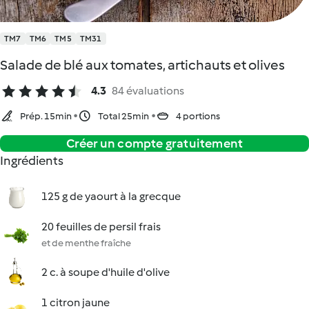
TM7
TM6
TM5
TM31
Salade de blé aux tomates, artichauts et olives
4.3
84 évaluations
Prép. 15min
Total 25min
4 portions
Créer un compte gratuitement
Ingrédients
125 g de yaourt à la grecque
20 feuilles de persil frais
et de menthe fraîche
2 c. à soupe d'huile d'olive
1 citron jaune