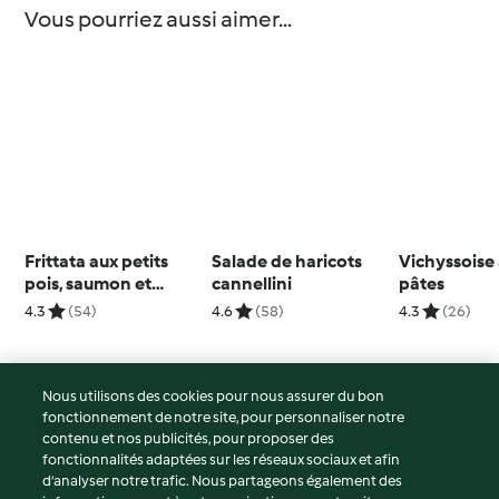
Vous pourriez aussi aimer...
Frittata aux petits
Salade de haricots
Vichyssoise
pois, saumon et
cannellini
pâtes
citron
4.3
(54)
4.6
(58)
4.3
(26)
Nous utilisons des cookies pour nous assurer du bon
fonctionnement de notre site, pour personnaliser notre
© Copyright 2026
contenu et nos publicités, pour proposer des
fonctionnalités adaptées sur les réseaux sociaux et afin
Conditions d'utilisation
d’analyser notre trafic. Nous partageons également des
Politique de confidentialité