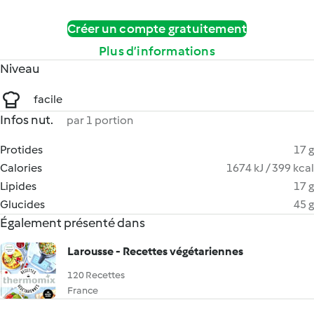
Créer un compte gratuitement
Plus d’informations
Niveau
facile
Infos nut.
par 1 portion
Protides
17 g
Calories
1674 kJ / 399 kcal
Lipides
17 g
Glucides
45 g
Également présenté dans
Larousse - Recettes végétariennes
120 Recettes
France