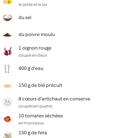
le zeste et le jus
du sel
du poivre moulu
1 oignon rouge
coupé en deux
400 g d'eau
150 g de blé précuit
8 cœurs d'artichaut en conserve
coupés en quatre
10 tomates séchées
en morceaux
150 g de feta