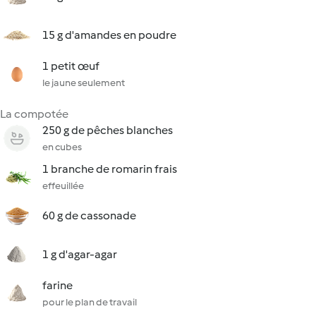
15 g d'amandes en poudre
1 petit œuf
le jaune seulement
La compotée
250 g de pêches blanches
en cubes
1 branche de romarin frais
effeuillée
60 g de cassonade
1 g d'agar-agar
farine
pour le plan de travail