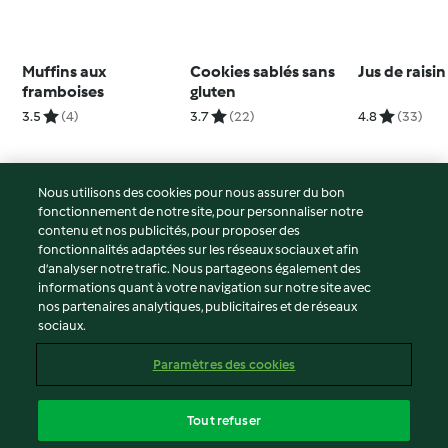
Muffins aux
Cookies sablés sans
Jus de raisin
framboises
gluten
3.5
(4)
3.7
(22)
4.8
(33)
Nous utilisons des cookies pour nous assurer du bon
fonctionnement de notre site, pour personnaliser notre
© Copyright 2026
contenu et nos publicités, pour proposer des
fonctionnalités adaptées sur les réseaux sociaux et afin
Conditions d'utilisation
d’analyser notre trafic. Nous partageons également des
Politique de confidentialité
informations quant à votre navigation sur notre site avec
Non-responsabilité
nos partenaires analytiques, publicitaires et de réseaux
sociaux.
Mentions légales
Cookies
Paramètres des cookies
Contenu du rapport
Résilier le contrat
Tout refuser
Déclaration d'accessibilité