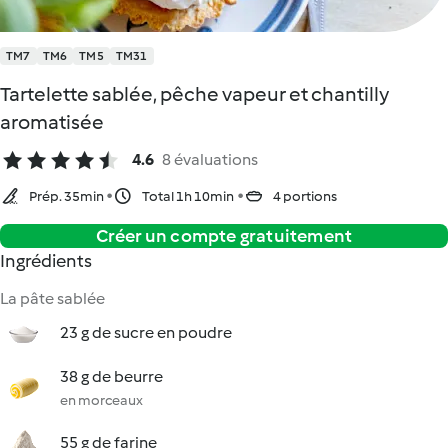
TM7
TM6
TM5
TM31
Tartelette sablée, pêche vapeur et chantilly
aromatisée
4.6
8 évaluations
Prép. 35min
Total 1h 10min
4 portions
Créer un compte gratuitement
Ingrédients
La pâte sablée
23 g de sucre en poudre
38 g de beurre
en morceaux
55 g de farine