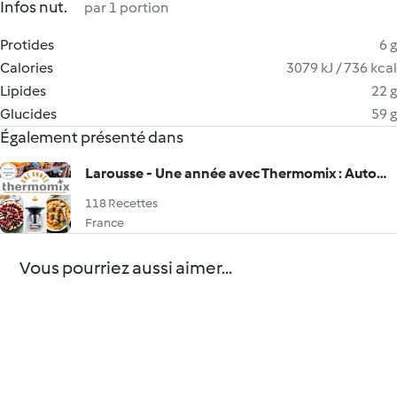
Infos nut.
par 1 portion
Protides
6 g
Calories
3079 kJ / 736 kcal
Lipides
22 g
Glucides
59 g
Également présenté dans
Larousse - Une année avec Thermomix : Automne - Été - Printemps - Hiver
118 Recettes
France
Vous pourriez aussi aimer...