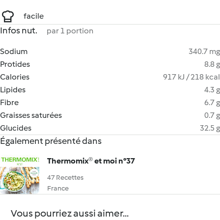
facile
Infos nut.
par 1 portion
Sodium
340.7 mg
Protides
8.8 g
Calories
917 kJ / 218 kcal
Lipides
4.3 g
Fibre
6.7 g
Graisses saturées
0.7 g
Glucides
32.5 g
Également présenté dans
Thermomix® et moi n°37
47 Recettes
France
Vous pourriez aussi aimer...