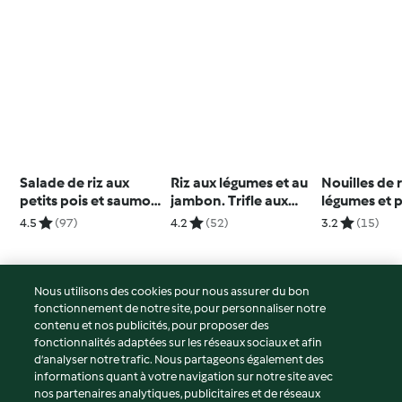
Salade de riz aux
Riz aux légumes et au
Nouilles de 
petits pois et saumon
jambon. Trifle aux
légumes et 
mi-cuit
noix et aux raisins
4.5
(97)
4.2
(52)
3.2
(15)
Nous utilisons des cookies pour nous assurer du bon
fonctionnement de notre site, pour personnaliser notre
© Copyright 2026
contenu et nos publicités, pour proposer des
fonctionnalités adaptées sur les réseaux sociaux et afin
Conditions d'utilisation
d’analyser notre trafic. Nous partageons également des
Politique de confidentialité
informations quant à votre navigation sur notre site avec
Non-responsabilité
nos partenaires analytiques, publicitaires et de réseaux