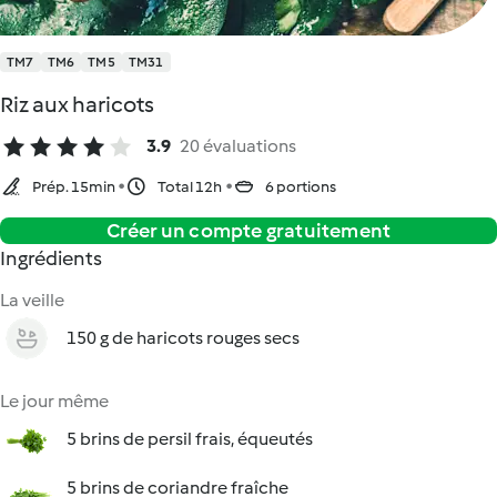
TM7
TM6
TM5
TM31
Riz aux haricots
3.9
20 évaluations
Prép. 15min
Total 12h
6 portions
Créer un compte gratuitement
Ingrédients
La veille
150 g de haricots rouges secs
Le jour même
5 brins de persil frais, équeutés
5 brins de coriandre fraîche