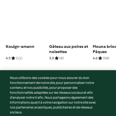
Kouign-amann
Gâteau aux poires et
Mouna brio
noisettes
Pâques
4.5
(11)
3.0
(8)
4.6
(58)
Nous utilisons des cookies pour nous assurer du bon
fonctionnement de notre site, pour personnaliser notre
© Copyright 2026
contenu et nos publicités, pour proposer des
fonctionnalités adaptées sur les réseaux sociaux et afin
Conditions d'utilisation
d’analyser notre trafic. Nous partageons également des
Politique de confidentialité
informations quant à votre navigation sur notre site avec
Non-responsabilité
nos partenaires analytiques, publicitaires et de réseaux
sociaux.
Mentions légales