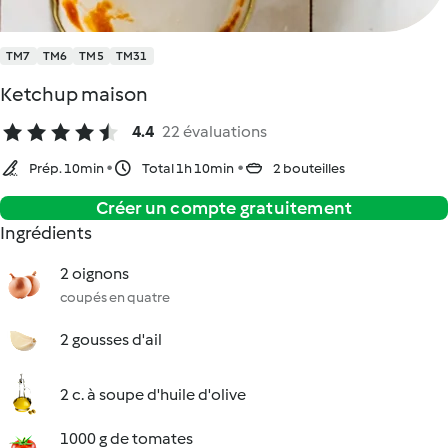
TM7
TM6
TM5
TM31
Ketchup maison
4.4
22 évaluations
Prép. 10min
Total 1h 10min
2 bouteilles
Créer un compte gratuitement
Ingrédients
2 oignons
coupés en quatre
2 gousses d'ail
2 c. à soupe d'huile d'olive
1000 g de tomates