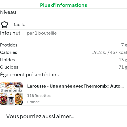
Plus d’informations
Niveau
facile
Infos nut.
par 1 bouteille
Protides
7 g
Calories
1912 kJ / 457 kcal
Lipides
13 g
Glucides
71 g
Également présenté dans
Larousse - Une année avec Thermomix : Automne - Été - Printemps - Hiver
118 Recettes
France
Vous pourriez aussi aimer...