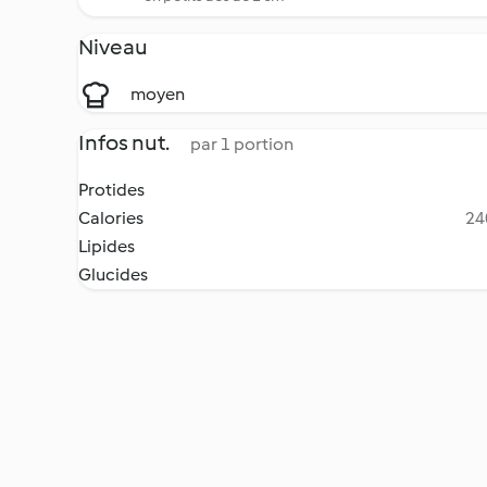
Niveau
moyen
Infos nut.
par 1 portion
Protides
Calories
24
Lipides
Glucides