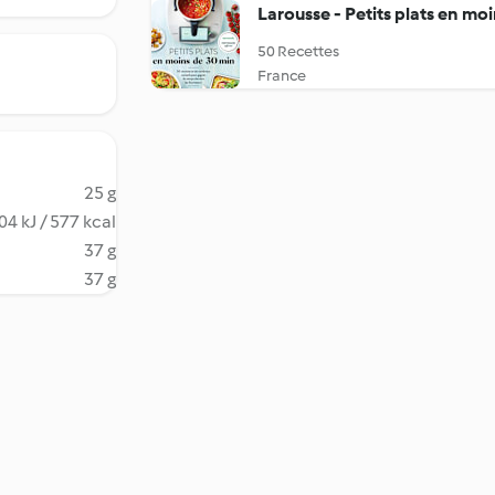
Larousse - Petits plats en mo
50 Recettes
France
25 g
04 kJ / 577 kcal
37 g
37 g