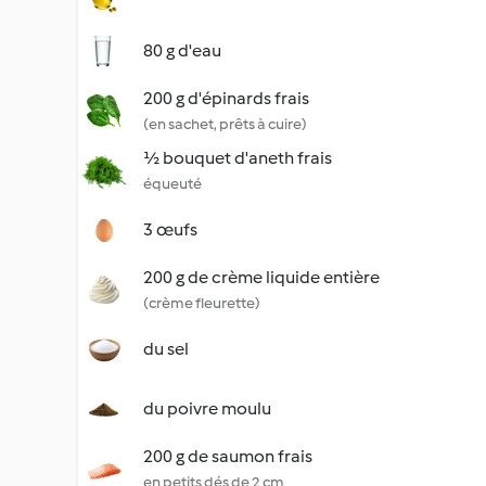
80 g d'eau
200 g d'épinards frais
(en sachet, prêts à cuire)
½ bouquet d'aneth frais
équeuté
3 œufs
200 g de crème liquide entière
(crème fleurette)
du sel
du poivre moulu
200 g de saumon frais
en petits dés de 2 cm