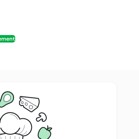
tement