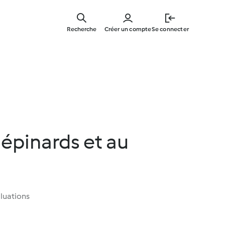
Skip
to
Recherche
Créer un compte
Se connecter
main
content
épinards et au
luations