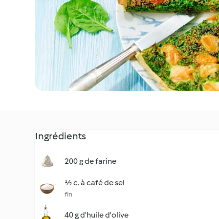
Ingrédients
200 g de farine
½ c. à café de sel
fin
40 g d'huile d'olive