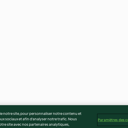
 notre site, pour personnaliser notre contenu et
ux sociaux et afin d’analyser notre trafic. Nous
Paramètres des c
re site avec nos partenaires analytiques,