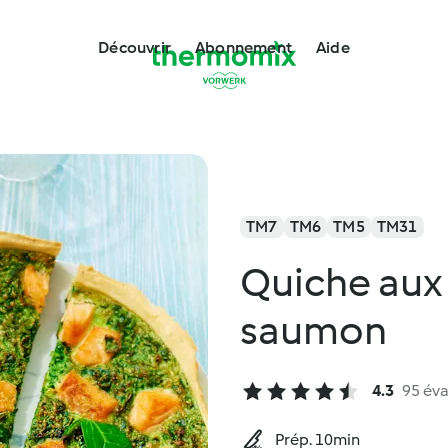
Découvrir
Abonnement
Aide
TM7
TM6
TM5
TM31
Quiche aux 
saumon
4.3
95 éva
Prép. 10min