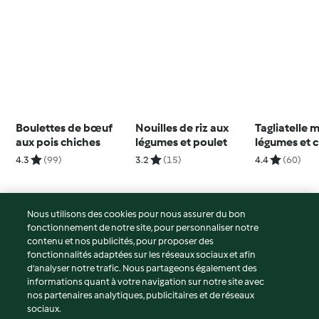
Boulettes de bœuf
Nouilles de riz aux
Tagliatelle 
aux pois chiches
légumes et poulet
légumes et c
sauce coco
4.3
(99)
3.2
(15)
4.4
(60)
Nous utilisons des cookies pour nous assurer du bon
fonctionnement de notre site, pour personnaliser notre
© Copyright 2026
contenu et nos publicités, pour proposer des
fonctionnalités adaptées sur les réseaux sociaux et afin
Conditions d'utilisation
d’analyser notre trafic. Nous partageons également des
Politique de confidentialité
informations quant à votre navigation sur notre site avec
Non-responsabilité
nos partenaires analytiques, publicitaires et de réseaux
sociaux.
Mentions légales