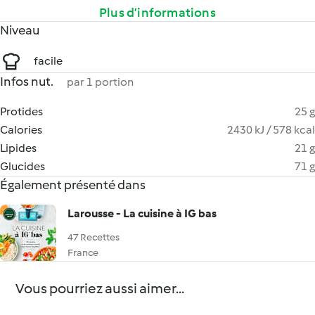
Plus d’informations
Niveau
facile
Infos nut.
par 1 portion
Protides
25 g
Calories
2430 kJ / 578 kcal
Lipides
21 g
Glucides
71 g
Également présenté dans
Larousse - La cuisine à IG bas
47 Recettes
France
Vous pourriez aussi aimer...