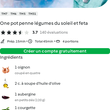
TM7
TM6
TM5
TM31
One pot penne légumes du soleil et feta
3.7
140 évaluations
Prép. 15min
Total 45min
4 portions
Créer un compte gratuitement
Ingrédients
1 oignon
coupé en quatre
2 c. à soupe d'huile d'olive
1 aubergine
en petits dés (120 g)
1 courgette