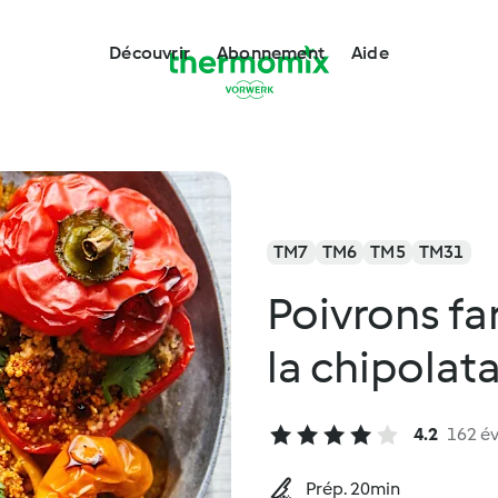
Découvrir
Abonnement
Aide
TM7
TM6
TM5
TM31
Poivrons far
la chipolat
4.2
162 év
Prép. 20min