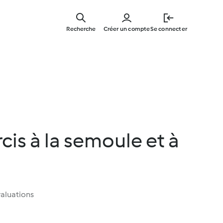
Skip
to
Recherche
Créer un compte
Se connecter
main
content
cis à la semoule et à
a
aluations