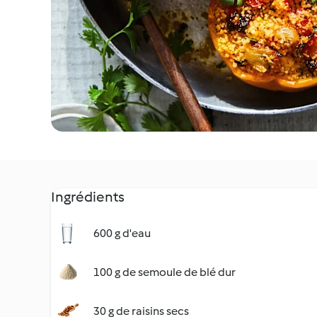
Ingrédients
600 g d'eau
100 g de semoule de blé dur
30 g de raisins secs