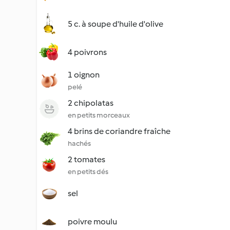
5 c. à soupe d'huile d'olive
4 poivrons
1 oignon
pelé
2 chipolatas
en petits morceaux
4 brins de coriandre fraîche
hachés
2 tomates
en petits dés
sel
poivre moulu