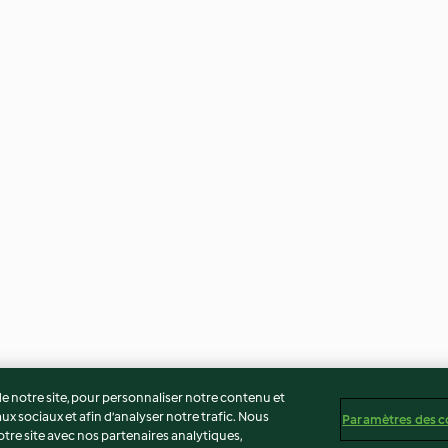
 notre site, pour personnaliser notre contenu et
ux sociaux et afin d’analyser notre trafic. Nous
Paramètres des c
re site avec nos partenaires analytiques,