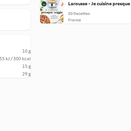
Larousse - Je cuisine presque
50 Recettes
France
10 g
55 kJ / 300 kcal
15 g
29 g