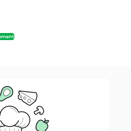
tement