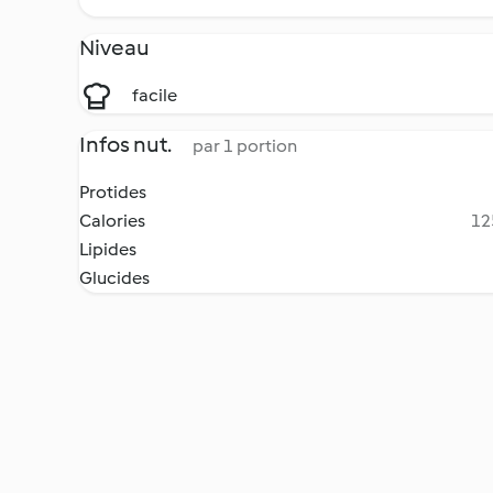
Niveau
facile
Infos nut.
par 1 portion
Protides
Calories
12
Lipides
Glucides