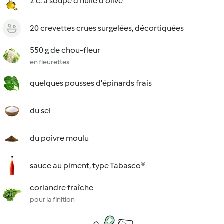
2 c. à soupe d'huile d'olive
20 crevettes crues surgelées, décortiquées
550 g de chou-fleur
en fleurettes
quelques pousses d'épinards frais
du sel
du poivre moulu
sauce au piment, type Tabasco®
coriandre fraîche
pour la finition