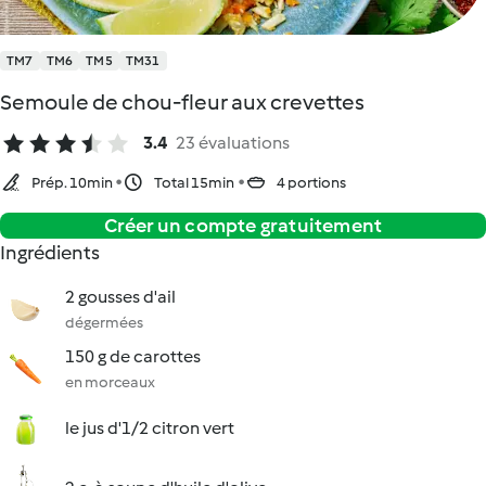
TM7
TM6
TM5
TM31
Semoule de chou-fleur aux crevettes
3.4
23 évaluations
Prép. 10min
Total 15min
4 portions
Créer un compte gratuitement
Ingrédients
2 gousses d'ail
dégermées
150 g de carottes
en morceaux
le jus d'1/2 citron vert