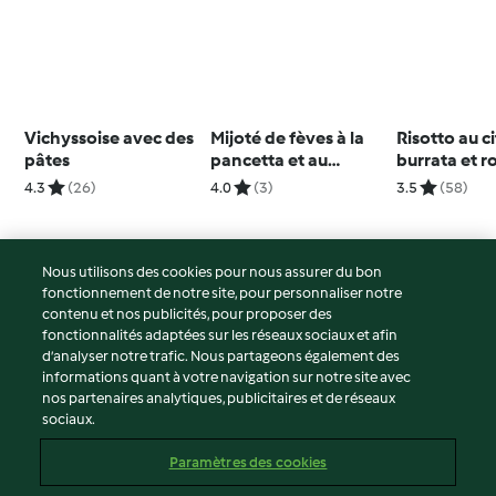
Vichyssoise avec des
Mijoté de fèves à la
Risotto au ci
pâtes
pancetta et au
burrata et 
parmesan
4.3
(26)
4.0
(3)
3.5
(58)
Nous utilisons des cookies pour nous assurer du bon
fonctionnement de notre site, pour personnaliser notre
© Copyright 2026
contenu et nos publicités, pour proposer des
fonctionnalités adaptées sur les réseaux sociaux et afin
Conditions d'utilisation
d’analyser notre trafic. Nous partageons également des
Politique de confidentialité
informations quant à votre navigation sur notre site avec
Non-responsabilité
nos partenaires analytiques, publicitaires et de réseaux
sociaux.
Mentions légales
Cookies
Paramètres des cookies
Contenu du rapport