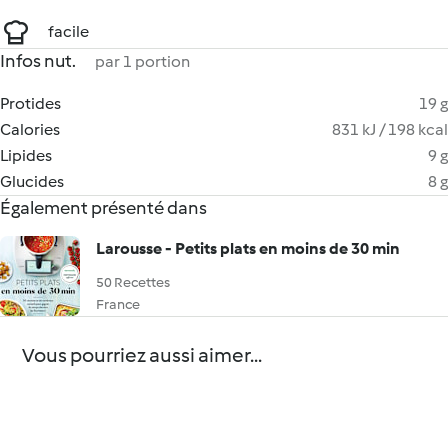
facile
Infos nut.
par 1 portion
Protides
19 g
Calories
831 kJ / 198 kcal
Lipides
9 g
Glucides
8 g
Également présenté dans
Larousse - Petits plats en moins de 30 min
50 Recettes
France
Vous pourriez aussi aimer...