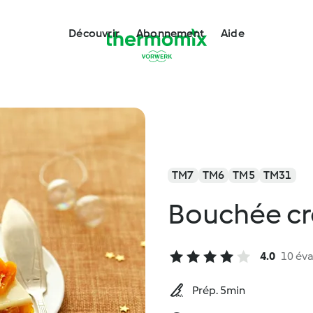
Découvrir
Abonnement
Aide
TM7
TM6
TM5
TM31
Bouchée cro
4.0
10 éva
Prép. 5min