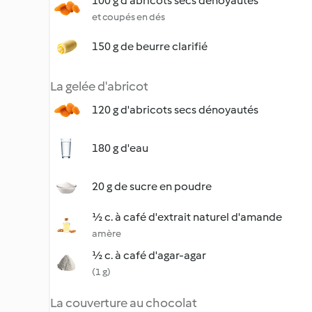
100 g d'abricots secs dénoyautés
et coupés en dés
150 g de beurre clarifié
La gelée d'abricot
120 g d'abricots secs dénoyautés
180 g d'eau
20 g de sucre en poudre
½ c. à café d'extrait naturel d'amande
amère
½ c. à café d'agar-agar
(1 g)
La couverture au chocolat