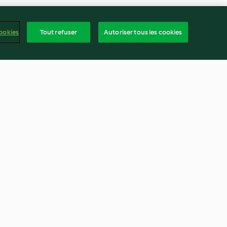
ookies
Tout refuser
Autoriser tous les cookies
la pêche
Nonnettes à l'orange
3.7
(50)
frança