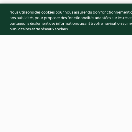
Nous utilisons des cookies pour nous assurer du bon fonctionnement de
nos publicités, pour proposer des fonctionnalités adaptées sur les résea
partageons également des informations quant à votre navigation sur not
publicitaires et de réseaux sociaux.
Crème d'amande aux raisins
Gianduja choco-Pa
3.0
(2)
3.9
(8)
© Copyright 2026