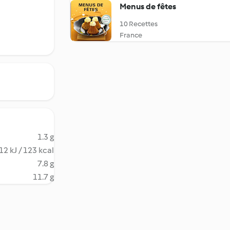
Menus de fêtes
10 Recettes
France
1.3 g
12 kJ / 123 kcal
7.8 g
11.7 g