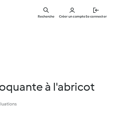
Skip
to
Recherche
Créer un compte
Se connecter
main
content
quante à l'abricot
luations