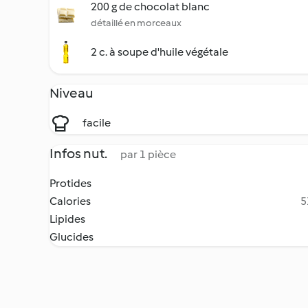
200 g de chocolat blanc
détaillé en morceaux
2 c. à soupe d'huile végétale
Niveau
facile
Infos nut.
par 1 pièce
Protides
Calories
5
Lipides
Glucides