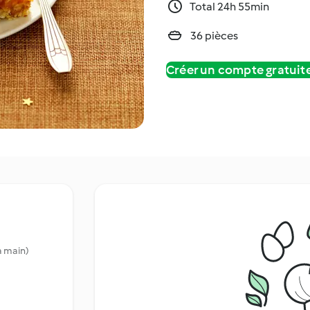
Total 24h 55min
36 pièces
Créer un compte gratui
a main)