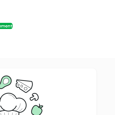
tement