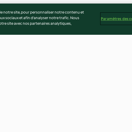
 notre site, pour personnaliser notre contenu et
ux sociaux et afin d’analyser notre trafic. Nous
Paramètres des c
re site avec nos partenaires analytiques,
ssion
Bonbons au chocolat et aux
Soufflé glacé à 
fruits secs
4.6
(14)
4.0
(1)