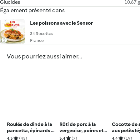
Glucides
10.67 g
Également présenté dans
Les poissons avec le Sensor
34 Recettes
France
Vous pourriez aussi aimer...
Roulés de dinde à la
Rôti de porc à la
Cocotte de
pancetta, épinards et
vergeoise, poires et
aux petits l
sauce aux herbes
panais
4.3
(45)
3.4
(7)
4.4
(19)