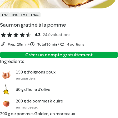
TM7
TM6
TM5
TM31
Saumon gratiné à la pomme
4.3
24 évaluations
Prép. 20min
Total 30min
4 portions
Créer un compte gratuitement
Ingrédients
150 g d'oignons doux
en quartiers
30 g d'huile d'olive
200 g de pommes à cuire
en morceaux
200 g de pommes Golden, en morceaux