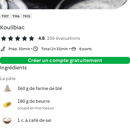
TM7
TM6
TM5
Koulibiac
4.8
206 évaluations
Prép. 30min
Total 1h 35min
8 parts
Créer un compte gratuitement
Ingrédients
La pâte
360 g de farine de blé
180 g de beurre
coupé en morceaux
1 c. à café de sel