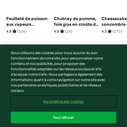
Feuilleté de poisson
Chutney de pomme,
Cheesecak
aux vapeurs
foie gras en croûte de
concombre e
d'agrumes
pain d'épices
4.8
(106)
4.8
(25)
4.3
(172)
Nous utilisons des cookies pour nous assurer du bon
fonctionnement de notre site, pour personnaliser notre
© Copyright 2026
contenu et nos publicités, pour proposer des
fonctionnalités adaptées sur les réseaux sociaux et afin
Conditions d'utilisation
d’analyser notre trafic. Nous partageons également des
Politique de confidentialité
informations quant à votre navigation sur notre site avec
Non-responsabilité
nos partenaires analytiques, publicitaires et de réseaux
sociaux.
Mentions légales
Cookies
Paramètres des cookies
Contenu du rapport
Résilier le contrat
Tout refuser
Déclaration d'accessibilité