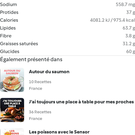
Sodium
558.7 mg
Protides
37 g
Calories
4081.2 kJ / 975.4 kcal
Lipides
63.7 g
Fibre
3.8 g
Graisses saturées
31.2 g
Glucides
60 g
Également présenté dans
Autour du saumon
10 Recettes
France
J'ai toujours une place à table pour mes proches
36 Recettes
France
Les poissons avec le Sensor