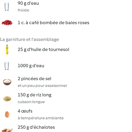
90 g d'eau
froide
1 c. à café bombée de baies roses
La garniture et l'assemblage
25 g d'huile de tournesol
1000 g d'eau
2 pincées de sel
et un peu pour assaisonner
150 g de riz long
cuisson longue
4 œufs
à température ambiante
250 g d'échalotes