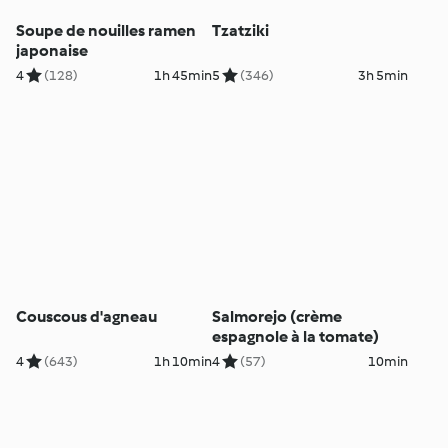
Soupe de nouilles ramen
Tzatziki
japonaise
4
(128)
1h 45min
5
(346)
3h 5min
Couscous d'agneau
Salmorejo (crème
espagnole à la tomate)
4
(643)
1h 10min
4
(57)
10min