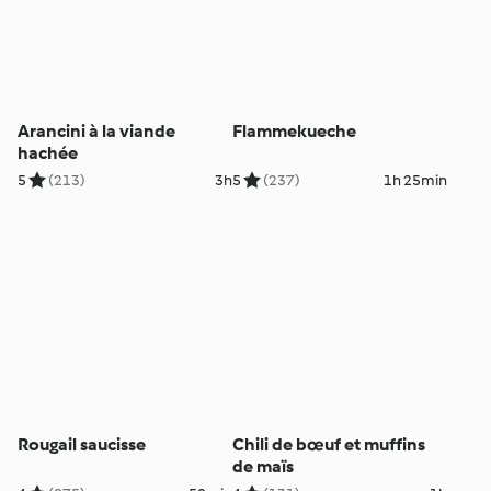
Arancini à la viande
Flammekueche
hachée
5
(213)
3h
5
(237)
1h 25min
Rougail saucisse
Chili de bœuf et muffins
de maïs