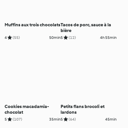
Muffins aux trois chocolats
Tacos de porc, sauce à la
bière
4
(55)
50min
5
(12)
4h 55min
Cookies macadamia-
Petits flans brocoli et
chocolat
lardons
5
(107)
35min
5
(64)
45min