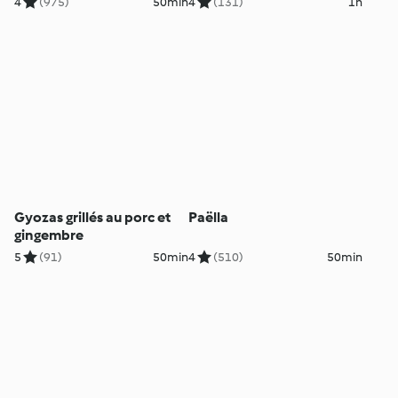
4
(975)
50min
4
(131)
1h
Gyozas grillés au porc et
Paëlla
gingembre
5
(91)
50min
4
(510)
50min