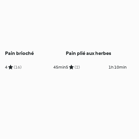
Pain brioché
Pain plié aux herbes
4
(16)
45min
5
(2)
1h 10min