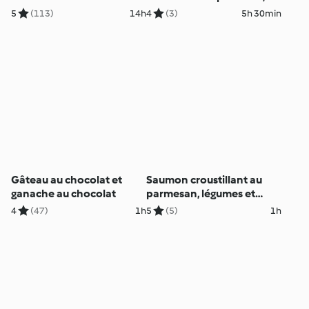
citron et aux herbes
5
(113)
14h
4
(3)
5h 30min
Gâteau au chocolat et
Saumon croustillant au
ganache au chocolat
parmesan, légumes et
sauce au citron
4
(47)
1h
5
(5)
1h