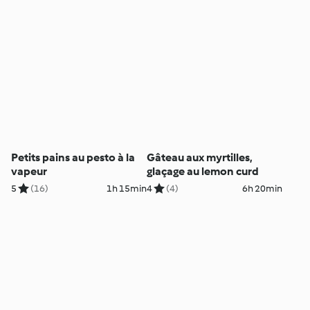
Petits pains au pesto à la
Gâteau aux myrtilles,
vapeur
glaçage au lemon curd
5
(16)
1h 15min
4
(4)
6h 20min