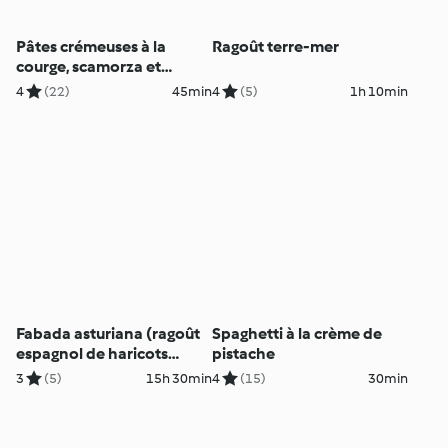
Pâtes crémeuses à la
Ragoût terre-mer
courge, scamorza et
pecorino
4
(22)
45min
4
(5)
1h 10min
Fabada asturiana (ragoût
Spaghetti à la crème de
espagnol de haricots
pistache
blancs)
3
(5)
15h 30min
4
(15)
30min