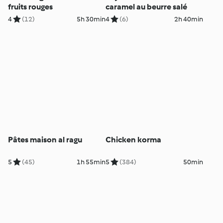
fruits rouges
caramel au beurre salé
4
(12)
5h 30min
4
(6)
2h 40min
Pâtes maison al ragu
Chicken korma
5
(45)
1h 55min
5
(384)
50min