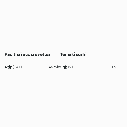
Pad thaï aux crevettes
Temaki sushi
4
(141)
45min
5
(2)
1h