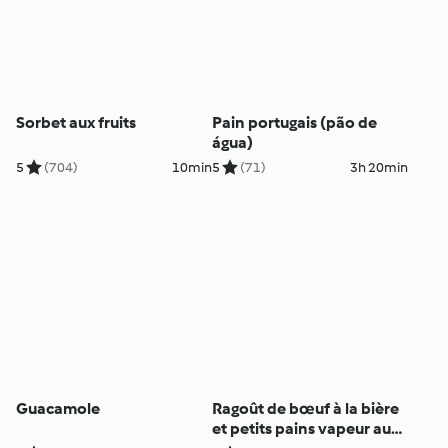
Sorbet aux fruits
Pain portugais (pão de
água)
5
(704)
10min
5
(71)
3h 20min
Guacamole
Ragoût de bœuf à la bière
et petits pains vapeur au