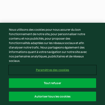
Nous utilisons des cookies pour nous assurer du bon
fonctionnement de notre site, pour personnaliser notre
contenu et nos publicités, pour proposer des
fonctionnalités adaptées sur les réseaux sociaux et afin
Agneau farci aux légumes
Babka salé au saumon
d’analyser notre trafic. Nous partageons également des
et fruits secs
fumé
informations quant à votre navigation sur notre site avec
5
(70)
3h 15min
4
(54)
4h
nos partenaires analytiques, publicitaires et de réseaux
sociaux.
Paramètres des cookies
Tout refuser
Autoriser tous les cookies