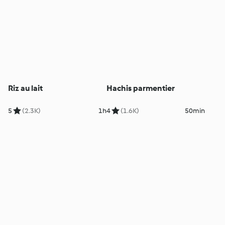
Riz au lait
Hachis parmentier
5
(2.3K)
1h
4
(1.6K)
50min