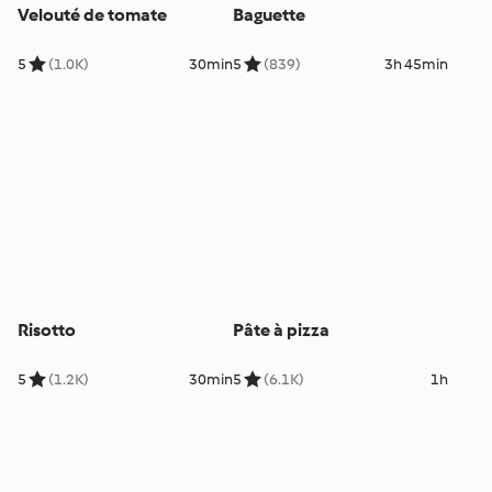
Velouté de tomate
Baguette
5
(1.0K)
30min
5
(839)
3h 45min
Risotto
Pâte à pizza
5
(1.2K)
30min
5
(6.1K)
1h