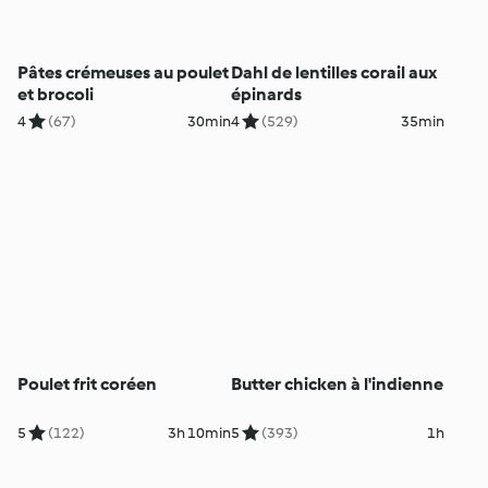
Pâtes crémeuses au poulet
Dahl de lentilles corail aux
et brocoli
épinards
4
(67)
30min
4
(529)
35min
Poulet frit coréen
Butter chicken à l'indienne
5
(122)
3h 10min
5
(393)
1h