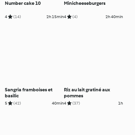
Number cake 10
Minicheeseburgers
4
(14)
2h 15min
4
(4)
2h 40min
Sangria framboises et
Riz au lait gratiné aux
basilic
pommes
5
(42)
40min
4
(37)
1h