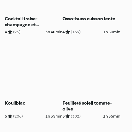
Cocktail fraise-
Osso-buco cuisson lente
champagne et
minicheesecakes
4
(25)
3h 40min
4
(169)
1h 50min
Koulibiac
Feuilleté soleil tomate-
olive
5
(206)
1h 35min
5
(302)
1h 55min