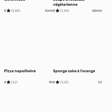
végétarienne
5
(5.8K)
5min
5
(1.0K)
45min
Pizza napolitaine
Sponge cake à l'orange
4
(12)
9h
5
(123)
1h