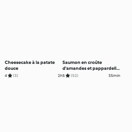
Cheesecake à la patate
Saumon en croûte
douce
d'amandes et pappardelle
aux asperges
4
(3)
2h
5
(52)
35min