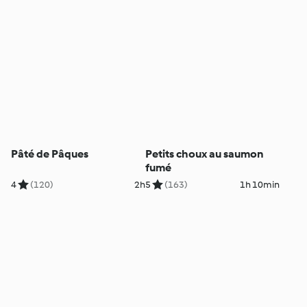
Pâté de Pâques
Petits choux au saumon
fumé
4
(120)
2h
5
(163)
1h 10min