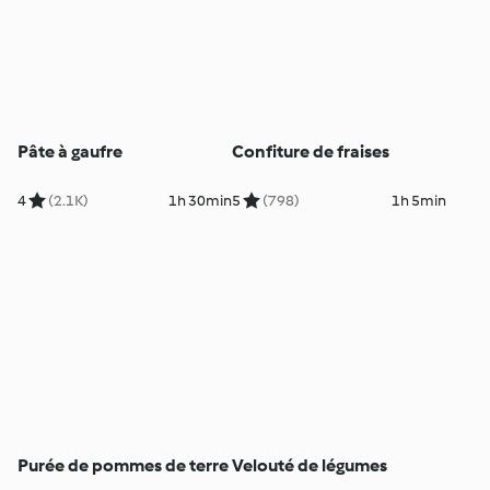
Pâte à gaufre
Confiture de fraises
4
(2.1K)
1h 30min
5
(798)
1h 5min
Purée de pommes de terre
Velouté de légumes