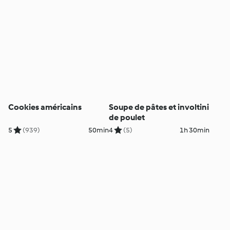
Cookies américains
Soupe de pâtes et involtini
de poulet
5
(939)
50min
4
(5)
1h 30min