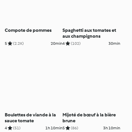
Compote de pommes
Spaghetti aux tomates et
aux champignons
5
(2.2K)
20min
4
(102)
30min
Boulettes de viande à la
Mijoté de bœuf à la bière
sauce tomate
brune
4
(51)
1h 10min
5
(86)
3h 10min