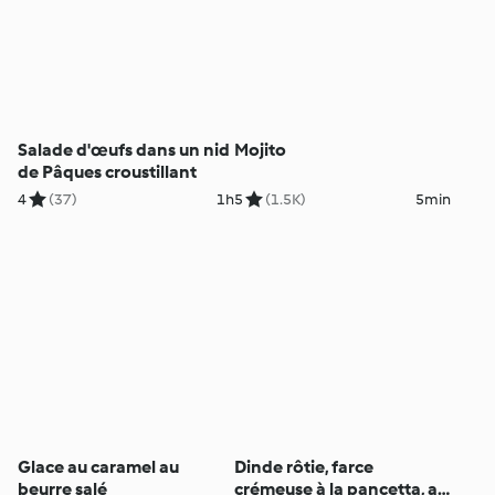
Salade d'œufs dans un nid
Mojito
de Pâques croustillant
4
(37)
1h
5
(1.5K)
5min
Glace au caramel au
Dinde rôtie, farce
beurre salé
crémeuse à la pancetta, au