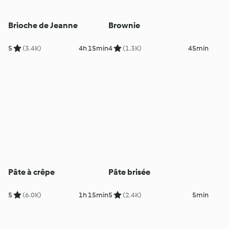
Brioche de Jeanne
Brownie
5
(3.4K)
4h 15min
4
(1.3K)
45min
Pâte à crêpe
Pâte brisée
5
(6.0K)
1h 15min
5
(2.4K)
5min