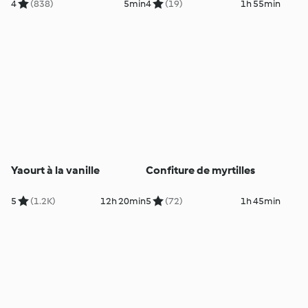
cheddar
4
(838)
5min
4
(19)
1h 55min
Yaourt à la vanille
Confiture de myrtilles
5
(1.2K)
12h 20min
5
(72)
1h 45min