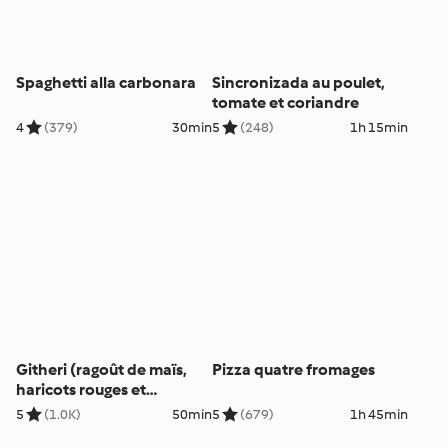
Spaghetti alla carbonara
Sincronizada au poulet,
tomate et coriandre
4
(379)
30min
5
(248)
1h 15min
Githeri (ragoût de maïs,
Pizza quatre fromages
haricots rouges et
crevettes)
5
(1.0K)
50min
5
(679)
1h 45min