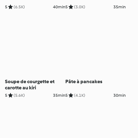
5
(6.5K)
40min
5
(3.0K)
35min
Soupe de courgette et
Pâte à pancakes
carotte au kiri
5
(5.6K)
35min
5
(4.1K)
30min