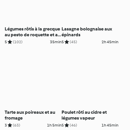
Légumes rôtis à la grecque
Lasagne bolognaise aux
au pesto de roquette et au
épinards
citron
5
(102)
35min
5
(45)
2h 45min
Tarte aux poireaux et au
Poulet rôti au cidre et
fromage
légumes vapeur
3
(63)
1h 5min
5
(46)
1h 45min