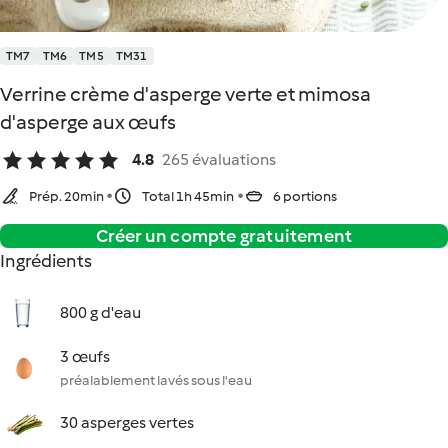
TM7
TM6
TM5
TM31
Verrine crème d'asperge verte et mimosa
d'asperge aux œufs
4.8
265 évaluations
Prép. 20min
Total 1h 45min
6 portions
Créer un compte gratuitement
Ingrédients
800 g d'eau
3 œufs
préalablement lavés sous l'eau
30 asperges vertes