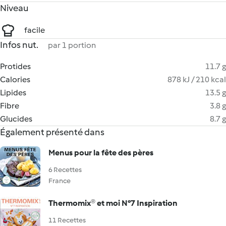
Niveau
facile
Infos nut.
par 1 portion
Protides
11.7 g
Calories
878 kJ / 210 kcal
Lipides
13.5 g
Fibre
3.8 g
Glucides
8.7 g
Également présenté dans
Menus pour la fête des pères
6 Recettes
France
Thermomix® et moi N°7 Inspiration
11 Recettes