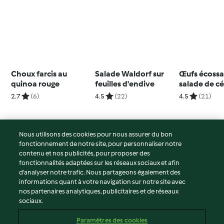
Choux farcis au
Salade Waldorf sur
Œufs écossa
quinoa rouge
feuilles d'endive
salade de cé
et carottes
2.7
(6)
4.5
(22)
4.5
(21)
Nous utilisons des cookies pour nous assurer du bon
fonctionnement de notre site, pour personnaliser notre
© Copyright 2026
contenu et nos publicités, pour proposer des
fonctionnalités adaptées sur les réseaux sociaux et afin
Conditions d'utilisation
d’analyser notre trafic. Nous partageons également des
Politique de confidentialité
informations quant à votre navigation sur notre site avec
Non-responsabilité
nos partenaires analytiques, publicitaires et de réseaux
sociaux.
Mentions légales
Cookies
Paramètres des cookies