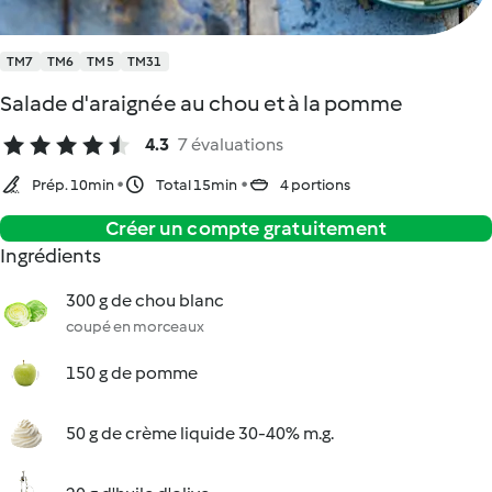
TM7
TM6
TM5
TM31
Salade d'araignée au chou et à la pomme
4.3
7 évaluations
Prép. 10min
Total 15min
4 portions
Créer un compte gratuitement
Ingrédients
300 g de chou blanc
coupé en morceaux
150 g de pomme
50 g de crème liquide 30-40% m.g.