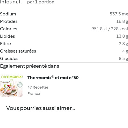
Infos nut.
par 1 portion
Sodium
537.5 mg
Protides
16.8 g
Calories
951.8 kJ / 228 kcal
Lipides
13.8 g
Fibre
2.8 g
Graisses saturées
4 g
Glucides
8.5 g
Également présenté dans
Thermomix® et moi n°30
47 Recettes
France
Vous pourriez aussi aimer...