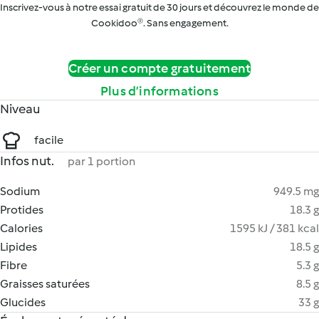
Inscrivez-vous à notre essai gratuit de 30 jours et découvrez le monde de
Cookidoo®. Sans engagement.
Créer un compte gratuitement
Plus d’informations
Niveau
facile
Infos nut.
par 1 portion
Sodium
949.5 mg
Protides
18.3 g
Calories
1595 kJ / 381 kcal
Lipides
18.5 g
Fibre
5.3 g
Graisses saturées
8.5 g
Glucides
33 g