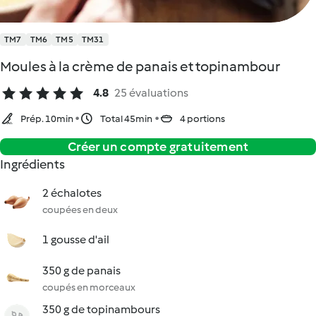
TM7
TM6
TM5
TM31
Moules à la crème de panais et topinambour
4.8
25 évaluations
Prép. 10min
Total 45min
4 portions
Créer un compte gratuitement
Ingrédients
2 échalotes
coupées en deux
1 gousse d'ail
350 g de panais
coupés en morceaux
350 g de topinambours