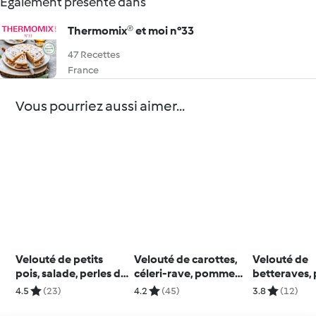
Également présenté dans
Thermomix® et moi n°33
47 Recettes
France
Vous pourriez aussi aimer...
Velouté de petits
Velouté de carottes,
Velouté de
pois, salade, perles du
céleri-rave, pommes
betteraves, 
japon et camembert
et beurre de
pommes, sar
4.5
(23)
4.2
(45)
3.8
(12)
cacahuète
noix