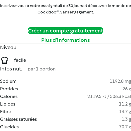
Inscrivez-vous à notre essai gratuit de 30 jours et découvrez le monde de
Cookidoo®. Sans engagement.
Créer un compte gratuitement
Plus d’informations
Niveau
facile
Infos nut.
par 1 portion
Sodium
1192.8 mg
Protides
26 g
Calories
2119.5 kJ / 506.3 kcal
Lipides
11.2 g
Fibre
13.7 g
Graisses saturées
1.3 g
Glucides
70.7 g