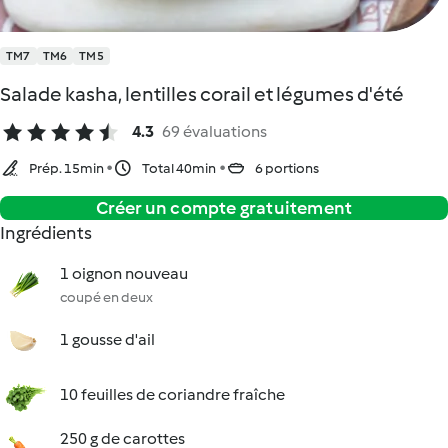
TM7
TM6
TM5
Salade kasha, lentilles corail et légumes d'été
4.3
69 évaluations
Prép. 15min
Total 40min
6 portions
Créer un compte gratuitement
Ingrédients
1 oignon nouveau
coupé en deux
1 gousse d'ail
10 feuilles de coriandre fraîche
250 g de carottes