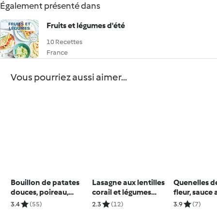
Également présenté dans
Fruits et légumes d'été
10 Recettes
France
Vous pourriez aussi aimer...
Bouillon de patates
Lasagne aux lentilles
Quenelles d
douces, poireau,
corail et légumes
fleur, sauce 
piment d'Espelette et
d'été (sans gluten ni
3.4
(55)
2.3
(12)
3.9
(7)
ail
lactose)