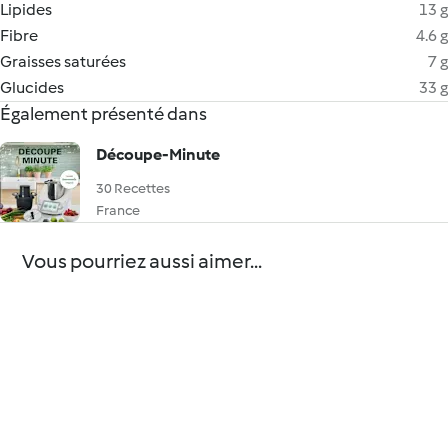
Lipides
13 g
Fibre
4.6 g
Graisses saturées
7 g
Glucides
33 g
Également présenté dans
Découpe-Minute
30 Recettes
France
Vous pourriez aussi aimer...