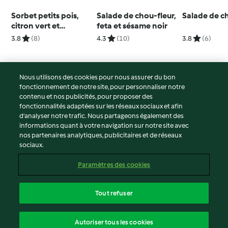
Sorbet petits pois,
Salade de chou-fleur,
Salade de c
citron vert et
feta et sésame noir
gingembre
3.8
(8)
4.3
(10)
3.8
(6)
Nous utilisons des cookies pour nous assurer du bon
fonctionnement de notre site, pour personnaliser notre
© Copyright 2026
contenu et nos publicités, pour proposer des
fonctionnalités adaptées sur les réseaux sociaux et afin
Conditions d'utilisation
d’analyser notre trafic. Nous partageons également des
Politique de confidentialité
informations quant à votre navigation sur notre site avec
Non-responsabilité
nos partenaires analytiques, publicitaires et de réseaux
sociaux.
Mentions légales
Cookies
Paramètres des cookies
Contenu du rapport
Résilier le contrat
Tout refuser
Déclaration d'accessibilité
français
Autoriser tous les cookies