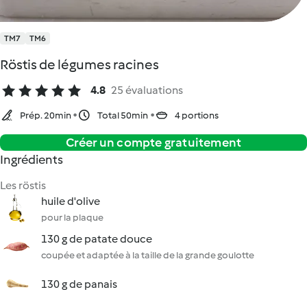
TM7
TM6
Röstis de légumes racines
4.8
25 évaluations
Prép. 20min
Total 50min
4 portions
Créer un compte gratuitement
Ingrédients
Les röstis
huile d'olive
pour la plaque
130 g de patate douce
coupée et adaptée à la taille de la grande goulotte
130 g de panais