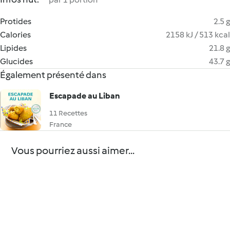
Protides
2.5 g
Calories
2158 kJ / 513 kcal
Lipides
21.8 g
Glucides
43.7 g
Également présenté dans
Escapade au Liban
11 Recettes
France
Vous pourriez aussi aimer...