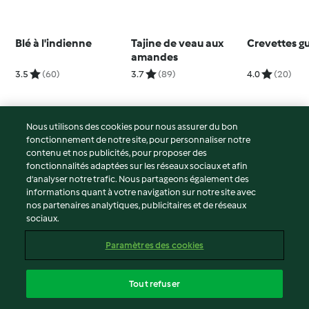
Blé à l'indienne
Tajine de veau aux
Crevettes g
amandes
3.5
(60)
3.7
(89)
4.0
(20)
Nous utilisons des cookies pour nous assurer du bon
fonctionnement de notre site, pour personnaliser notre
© Copyright 2026
contenu et nos publicités, pour proposer des
fonctionnalités adaptées sur les réseaux sociaux et afin
Conditions d'utilisation
d’analyser notre trafic. Nous partageons également des
Politique de confidentialité
informations quant à votre navigation sur notre site avec
Non-responsabilité
nos partenaires analytiques, publicitaires et de réseaux
sociaux.
Mentions légales
Cookies
Paramètres des cookies
Contenu du rapport
Résilier le contrat
Tout refuser
Déclaration d'accessibilité