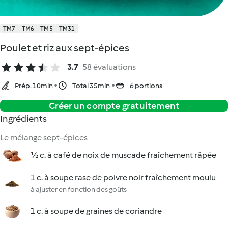
TM7
TM6
TM5
TM31
Poulet et riz aux sept-épices
3.7
58 évaluations
Prép. 10min
Total 35min
6 portions
Créer un compte gratuitement
Ingrédients
Le mélange sept-épices
½ c. à café de noix de muscade fraîchement râpée
1 c. à soupe rase de poivre noir fraîchement moulu
à ajuster en fonction des goûts
1 c. à soupe de graines de coriandre