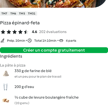
TM7
TM6
TM5
TM31
Pizza épinard-feta
4.6
202 évaluations
Prép. 20min
Total 1h 10min
4 parts
Créer un compte gratuitement
Ingrédients
La pâte à pizza
350 g de farine de blé
et un peu pour le plan de travail
200 g d'eau
½ cube de levure boulangère fraîche
(20 g env.)