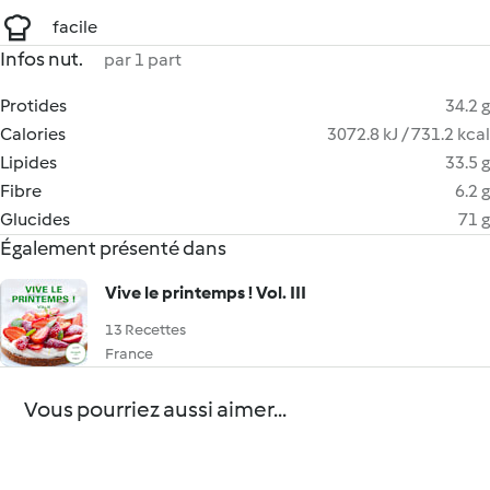
facile
Infos nut.
par 1 part
Protides
34.2 g
Calories
3072.8 kJ / 731.2 kcal
Lipides
33.5 g
Fibre
6.2 g
Glucides
71 g
Également présenté dans
Vive le printemps ! Vol. III
13 Recettes
France
Vous pourriez aussi aimer...