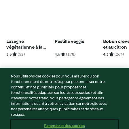
Lasagne
Pastilla veggie
Bobun crevet
végétarienne à la
et au citron
mozzarella
3.5
(52)
4.6
(178)
4.3
(264)
Nous utilisons des cookies pour nous assurer du bon
fonctionnement de notre site, pour personnaliser notre
© Copyright 2026
contenu et nos publicités, pour proposer des
fonctionnalités adaptées sur les réseaux sociaux et afin
Conditions d'utilisation
d’analyser notre trafic. Nous partageons également des
Politique de confidentialité
informations quant à votre navigation sur notre site avec
Non-responsabilité
nos partenaires analytiques, publicitaires et de réseaux
sociaux.
Mentions légales
Cookies
Paramètres des cookies