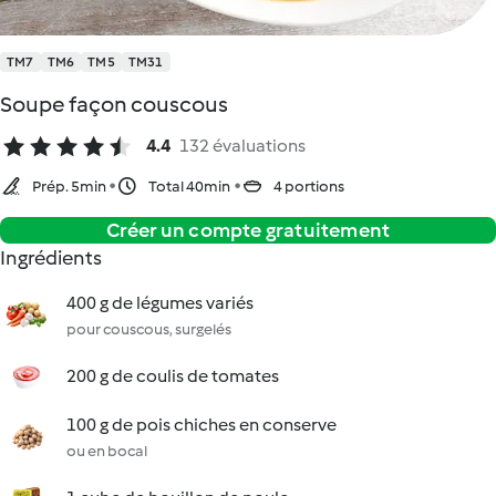
TM7
TM6
TM5
TM31
Soupe façon couscous
4.4
132 évaluations
Prép. 5min
Total 40min
4 portions
Créer un compte gratuitement
Ingrédients
400 g de légumes variés
pour couscous, surgelés
200 g de coulis de tomates
100 g de pois chiches en conserve
ou en bocal