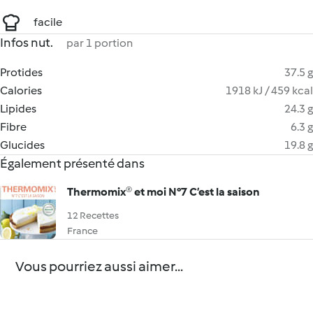
facile
Infos nut.
par 1 portion
Protides
37.5 g
Calories
1918 kJ / 459 kcal
Lipides
24.3 g
Fibre
6.3 g
Glucides
19.8 g
Également présenté dans
Thermomix® et moi N°7 C’est la saison
12 Recettes
France
Vous pourriez aussi aimer...