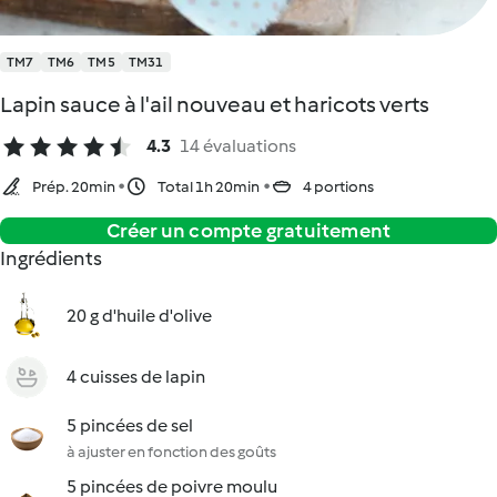
TM7
TM6
TM5
TM31
Lapin sauce à l'ail nouveau et haricots verts
4.3
14 évaluations
Prép. 20min
Total 1h 20min
4 portions
Créer un compte gratuitement
Ingrédients
20 g d'huile d'olive
4 cuisses de lapin
5 pincées de sel
à ajuster en fonction des goûts
5 pincées de poivre moulu