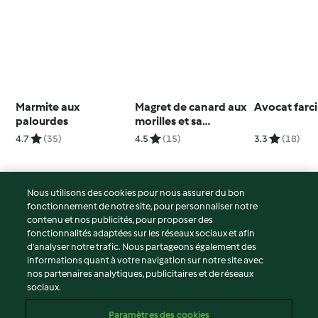
Marmite aux
Magret de canard aux
Avocat farci
palourdes
morilles et sa
garniture aux fruits
4.7
(35)
4.5
(15)
3.3
(18)
secs
Nous utilisons des cookies pour nous assurer du bon
fonctionnement de notre site, pour personnaliser notre
© Copyright 2026
contenu et nos publicités, pour proposer des
fonctionnalités adaptées sur les réseaux sociaux et afin
Conditions d'utilisation
d’analyser notre trafic. Nous partageons également des
Politique de confidentialité
informations quant à votre navigation sur notre site avec
Non-responsabilité
nos partenaires analytiques, publicitaires et de réseaux
sociaux.
Mentions légales
Cookies
Paramètres des cookies