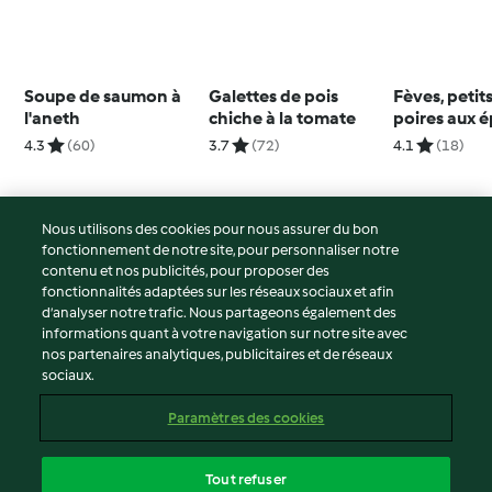
Soupe de saumon à
Galettes de pois
Fèves, petits
l'aneth
chiche à la tomate
poires aux é
douces
4.3
(60)
3.7
(72)
4.1
(18)
Nous utilisons des cookies pour nous assurer du bon
fonctionnement de notre site, pour personnaliser notre
© Copyright 2026
contenu et nos publicités, pour proposer des
fonctionnalités adaptées sur les réseaux sociaux et afin
Conditions d'utilisation
d’analyser notre trafic. Nous partageons également des
Politique de confidentialité
informations quant à votre navigation sur notre site avec
Non-responsabilité
nos partenaires analytiques, publicitaires et de réseaux
sociaux.
Mentions légales
Cookies
Paramètres des cookies
Contenu du rapport
Résilier le contrat
Tout refuser