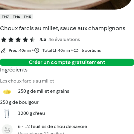
TM7
TM6
TM5
Choux farcis au millet, sauce aux champignons
4.3
46 évaluations
Prép. 40min
Total 1h 40min
6 portions
Créer un compte gratuitement
Ingrédients
Les choux farcis au millet
250 g de millet en grains
250 g de boulgour
1200 g d'eau
6 - 12 feuilles de chou de Savoie
(6 grandes ou 12 petites)