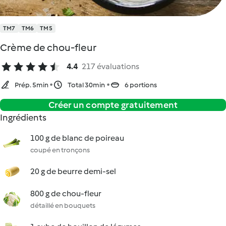
TM7
TM6
TM5
Crème de chou-fleur
4.4
217 évaluations
Prép. 5min
Total 30min
6 portions
Créer un compte gratuitement
Ingrédients
100 g de blanc de poireau
coupé en tronçons
20 g de beurre demi-sel
800 g de chou-fleur
détaillé en bouquets