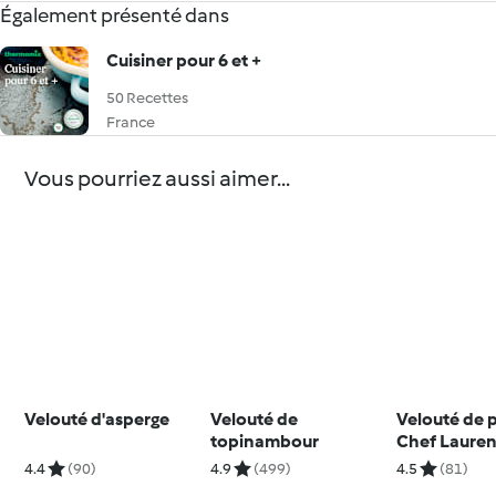
Également présenté dans
Cuisiner pour 6 et +
50 Recettes
France
Vous pourriez aussi aimer...
Velouté d'asperge
Velouté de
Velouté de p
topinambour
Chef Lauren
CLEMENT
4.4
(90)
4.9
(499)
4.5
(81)