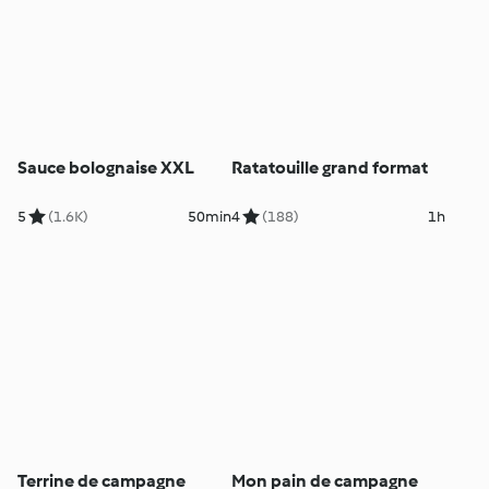
Sauce bolognaise XXL
Ratatouille grand format
5
(1.6K)
50min
4
(188)
1h
Terrine de campagne
Mon pain de campagne