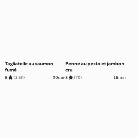
Tagliatelle au saumon
Penne au pesto et jambon
fumé
cru
5
(1.3K)
20min
5
(70)
15min