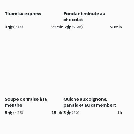
Tiramisu express
Fondant minute au
chocolat
4
(214)
20min
5
(2.9K)
20min
Soupe de fraise à la
Quiche aux oignons,
menthe
panais et au camembert
5
(425)
15min
3
(20)
1h