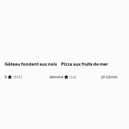
Gâteau fondant aux noix
Pizza aux fruits de mer
5
(351)
40min
4
(16)
2h 15min