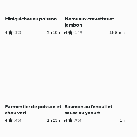
Miniquiches au poisson
Nems aux crevettes et
jambon
4
(12)
2h 10min
4
(149)
1h 5min
Parmentier de poisson et
Saumon au fenouil et
chou vert
sauce au yaourt
4
(43)
1h 25min
4
(93)
1h