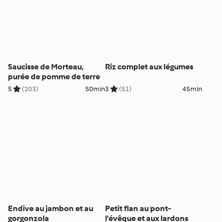
Saucisse de Morteau,
Riz complet aux légumes
purée de pomme de terre
5
(203)
50min
3
(51)
45min
Endive au jambon et au
Petit flan au pont-
gorgonzola
l'évêque et aux lardons