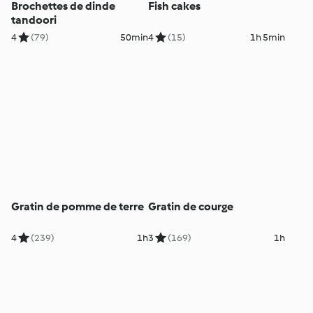
Brochettes de dinde
Fish cakes
tandoori
4
(79)
50min
4
(15)
1h 5min
Gratin de pomme de terre
Gratin de courge
4
(239)
1h
3
(169)
1h