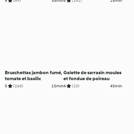
4
(49)
35min
5
(141)
25min
Bruschettas jambon fumé,
Galette de sarrasin moules
tomate et basilic
et fondue de poireau
5
(268)
15min
4
(10)
45min