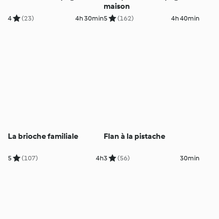
maison
4
(23)
4h 30min
5
(162)
4h 40min
La brioche familiale
Flan à la pistache
5
(107)
4h
3
(56)
30min