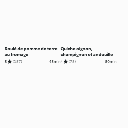
Roulé de pomme de terre
Quiche oignon,
au fromage
champignon et andouille
5
(187)
45min
4
(78)
50min