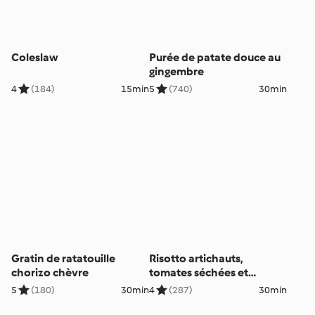
Coleslaw
Purée de patate douce au
gingembre
4
(184)
15min
5
(740)
30min
Gratin de ratatouille
Risotto artichauts,
chorizo chèvre
tomates séchées et
parmesan
5
(180)
30min
4
(287)
30min