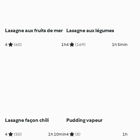
Lasagne aux fruits de mer
Lasagne aux légumes
4
(60)
1h
4
(169)
1h 5min
Lasagne façon chili
Pudding vapeur
4
(50)
1h 10min
4
(8)
1h