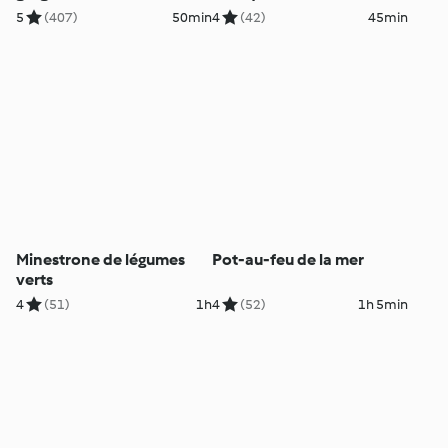
5
(407)
50min
4
(42)
45min
Minestrone de légumes
Pot-au-feu de la mer
verts
4
(51)
1h
4
(52)
1h 5min