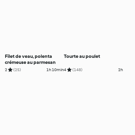
Filet de veau, polenta
Tourte au poulet
crémeuse au parmesan
2
(25)
1h 10min
4
(148)
2h