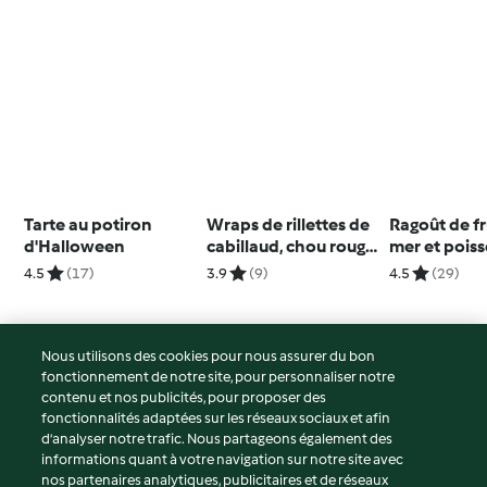
Tarte au potiron
Wraps de rillettes de
Ragoût de fr
d'Halloween
cabillaud, chou rouge,
mer et poiss
roquette et sauce
tomate
4.5
(17)
3.9
(9)
4.5
(29)
curry-gingembre
Nous utilisons des cookies pour nous assurer du bon
fonctionnement de notre site, pour personnaliser notre
© Copyright 2026
contenu et nos publicités, pour proposer des
fonctionnalités adaptées sur les réseaux sociaux et afin
Conditions d'utilisation
d’analyser notre trafic. Nous partageons également des
Politique de confidentialité
informations quant à votre navigation sur notre site avec
Non-responsabilité
nos partenaires analytiques, publicitaires et de réseaux