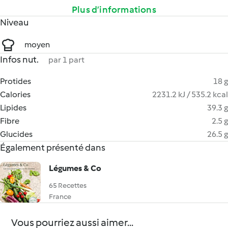
Plus d’informations
Niveau
moyen
Infos nut.
par 1 part
Protides
18 g
Calories
2231.2 kJ / 535.2 kcal
Lipides
39.3 g
Fibre
2.5 g
Glucides
26.5 g
Également présenté dans
Légumes & Co
65 Recettes
France
Vous pourriez aussi aimer...