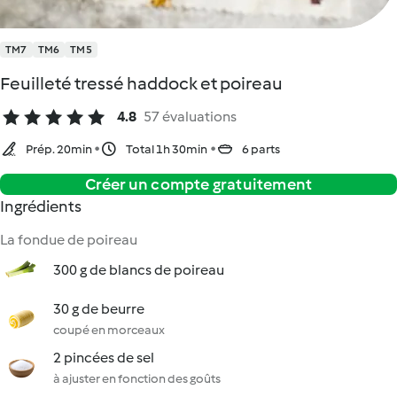
TM7
TM6
TM5
Feuilleté tressé haddock et poireau
4.8
57 évaluations
Prép. 20min
Total 1h 30min
6 parts
Créer un compte gratuitement
Ingrédients
La fondue de poireau
300 g de blancs de poireau
30 g de beurre
coupé en morceaux
2 pincées de sel
à ajuster en fonction des goûts