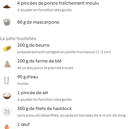
4 pincées de poivre fraîchement moulu
à ajuster en fonction des goûts
80 g de mascarpone
La pâte feuilletée
200 g de beurre
préalablement congelé en petits morceaux (1-2 cm)
200 g de farine de blé
et un peu pour le plan de travail
90 g d'eau
froide
1 pincée de sel
à ajuster en fonction des goûts
300 g de filets de haddock
sans peau et désarêtés, coupés en bandes de 4-5 cm de long
1 œuf