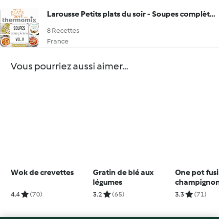
Larousse Petits plats du soir - Soupes complètes Vol.II
8 Recettes
France
Vous pourriez aussi aimer...
Wok de crevettes
Gratin de blé aux
One pot fusil
légumes
champignon
lardons et r
4.4
(70)
3.2
(65)
3.3
(71)