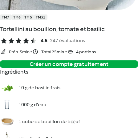
TM7
TM6
TM5
TM31
Tortellini au bouillon, tomate et basilic
4.5
247 évaluations
Prép. 5min
Total 25min
4 portions
Créer un compte gratuitement
Ingrédients
10 g de basilic frais
1000 g d'eau
1 cube de bouillon de bœuf