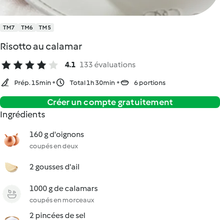
TM7
TM6
TM5
Risotto au calamar
4.1
133 évaluations
Prép. 15min
Total 1h 30min
6 portions
Créer un compte gratuitement
Ingrédients
160 g d'oignons
coupés en deux
2 gousses d'ail
1000 g de calamars
coupés en morceaux
2 pincées de sel