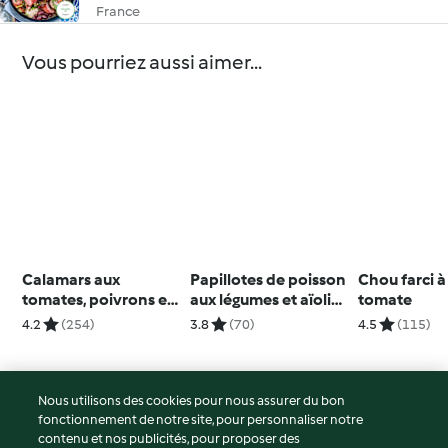
France
Vous pourriez aussi aimer...
Calamars aux
Papillotes de poisson
Chou farci à
tomates, poivrons et
aux légumes et aïoli
tomate
paprika
au yaourt
4.2
(254)
3.8
(70)
4.5
(115)
Nous utilisons des cookies pour nous assurer du bon
fonctionnement de notre site, pour personnaliser notre
© Copyright 2026
contenu et nos publicités, pour proposer des