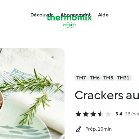
Découvrir
Abonnement
Aide
TM7
TM6
TM5
TM31
Crackers au
3.4
38 éva
Prép. 10min