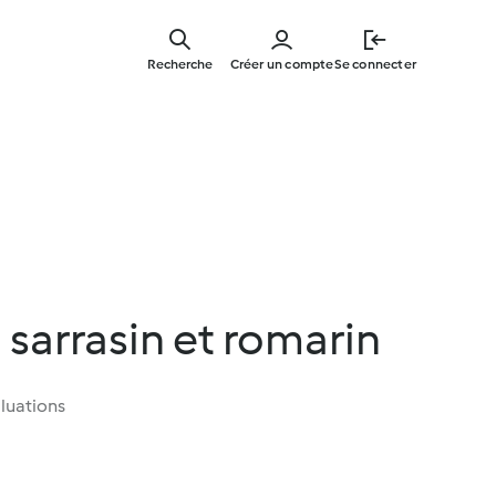
Skip
to
Recherche
Créer un compte
Se connecter
main
content
 sarrasin et romarin
luations