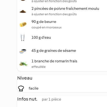
à ajuster en fonction des goûts
2 pincées de poivre fraîchement moulu
à ajuster en fonction des goûts
90 g de beurre
coupé en morceaux
100 g d'eau
45 g de graines de sésame
1 branche de romarin frais
effeuillée
Niveau
facile
Infos nut.
par 1 pièce