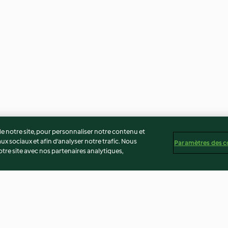
 notre site, pour personnaliser notre contenu et
ux sociaux et afin d’analyser notre trafic. Nous
Paramètres des c
re site avec nos partenaires analytiques,