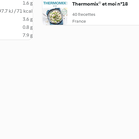
1.6 g
Thermomix® et moi n°18
7.7 kJ / 71 kcal
40 Recettes
3.6 g
France
0.8 g
7.9 g