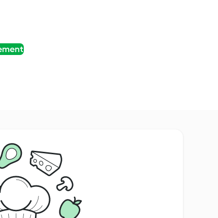
tement