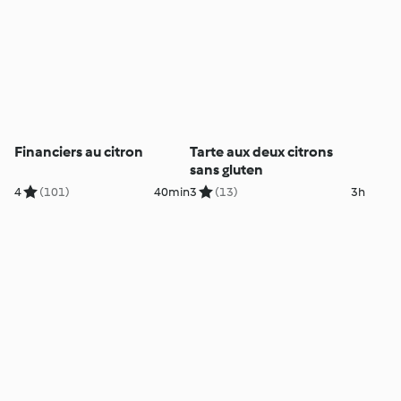
Financiers au citron
Tarte aux deux citrons
sans gluten
4
(101)
40min
3
(13)
3h