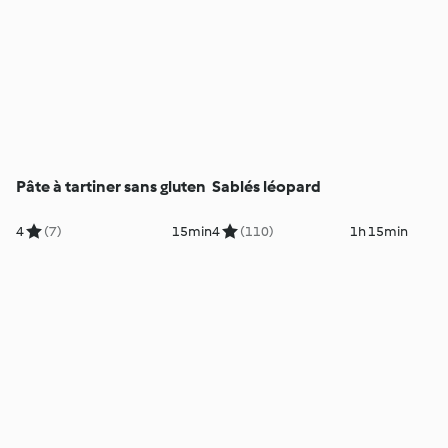
Pâte à tartiner sans gluten
Sablés léopard
4
(7)
15min
4
(110)
1h 15min