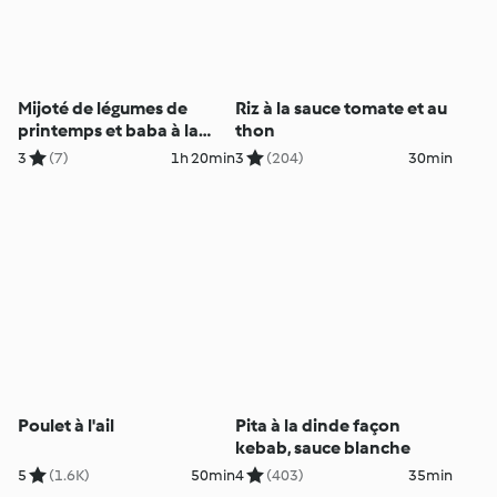
Mijoté de légumes de
Riz à la sauce tomate et au
printemps et baba à la
thon
vapeur
3
(7)
1h 20min
3
(204)
30min
Poulet à l'ail
Pita à la dinde façon
kebab, sauce blanche
5
(1.6K)
50min
4
(403)
35min