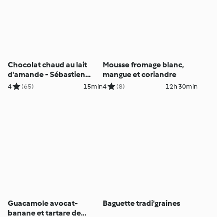
Chocolat chaud au lait
Mousse fromage blanc,
d'amande - Sébastien
mangue et coriandre
Richard
4
(65)
15min
4
(8)
12h 30min
Guacamole avocat-
Baguette tradi'graines
banane et tartare de