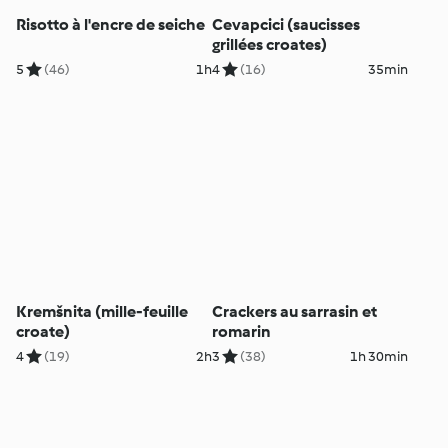
Risotto à l'encre de seiche
Cevapcici (saucisses
grillées croates)
5
(46)
1h
4
(16)
35min
Kremšnita (mille-feuille
Crackers au sarrasin et
croate)
romarin
4
(19)
2h
3
(38)
1h 30min