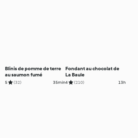
Blinis de pomme de terre
Fondant au chocolat de
au saumon fumé
La Baule
5
(32)
35min
4
(210)
13h