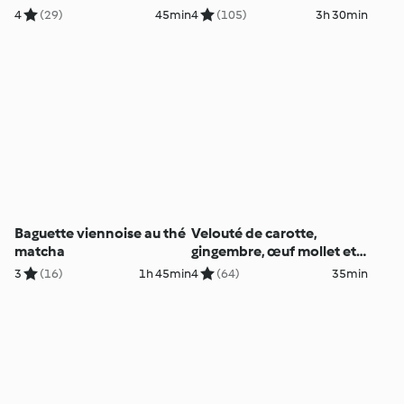
saumon à la coriandre
4
(29)
45min
4
(105)
3h 30min
Baguette viennoise au thé
Velouté de carotte,
matcha
gingembre, œuf mollet et
carottes crues à l'huile
3
(16)
1h 45min
4
(64)
35min
d'olive