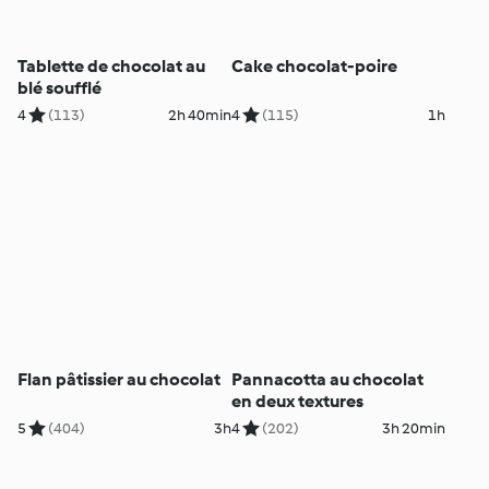
Tablette de chocolat au
Cake chocolat-poire
blé soufflé
4
(113)
2h 40min
4
(115)
1h
Flan pâtissier au chocolat
Pannacotta au chocolat
en deux textures
5
(404)
3h
4
(202)
3h 20min