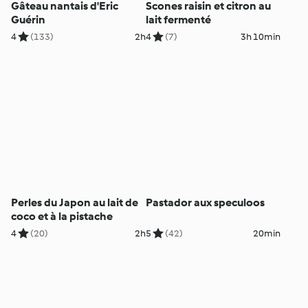
Gâteau nantais d'Eric
Scones raisin et citron au
Guérin
lait fermenté
4
(133)
2h
4
(7)
3h 10min
Perles du Japon au lait de
Pastador aux speculoos
coco et à la pistache
4
(20)
2h
5
(42)
20min