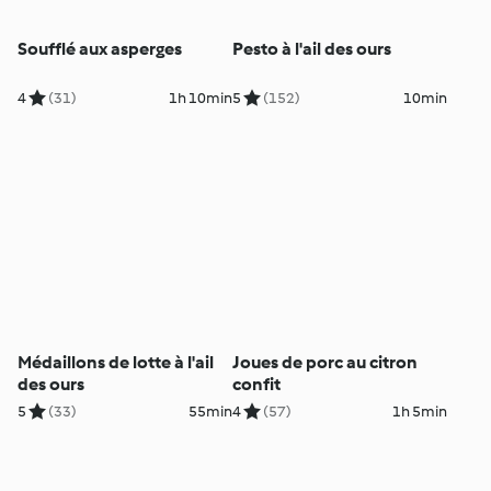
Soufflé aux asperges
Pesto à l'ail des ours
4
(31)
1h 10min
5
(152)
10min
Médaillons de lotte à l'ail
Joues de porc au citron
des ours
confit
5
(33)
55min
4
(57)
1h 5min