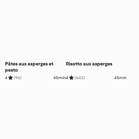
Pâtes aux asperges et
Risotto aux asperges
pesto
4
(96)
45min
4
(642)
45min