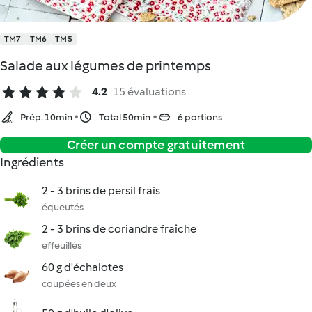
TM7
TM6
TM5
Salade aux légumes de printemps
4.2
15 évaluations
Prép. 10min
Total 50min
6 portions
Créer un compte gratuitement
Ingrédients
2 - 3 brins de persil frais
équeutés
2 - 3 brins de coriandre fraîche
effeuillés
60 g d'échalotes
coupées en deux