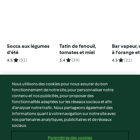
Socca aux légumes
Tatin de fenouil,
Bar vapeur,
d'été
tomates et miel
à l'orange et
cresson
4.5
(31)
3.4
(39)
4.3
(21)
Nous utilisons des cookies pour nous assurer du bon
fonctionnement de notre site, pour personnaliser notre
© Copyright 2026
contenu et nos publicités, pour proposer des
fonctionnalités adaptées sur les réseaux sociaux et afin
Conditions d'utilisation
d’analyser notre trafic. Nous partageons également des
Politique de confidentialité
informations quant à votre navigation sur notre site avec
Non-responsabilité
nos partenaires analytiques, publicitaires et de réseaux
sociaux.
Mentions légales
Cookies
Paramètres des cookies