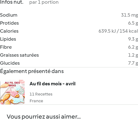
Infos nut.
par 1 portion
Sodium
31.5 mg
Protides
6.5 g
Calories
639.5 kJ / 154 kcal
Lipides
9.3 g
Fibre
6.2 g
Graisses saturées
1.2 g
Glucides
7.7 g
Également présenté dans
Au fil des mois - avril
11 Recettes
France
Vous pourriez aussi aimer...