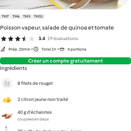
TM7
TM6
TM5
TM31
Poisson vapeur, salade de quinoa et tomate
3.4
19 évaluations
Prép. 20min
Total 1h
4 portions
Créer un compte gratuitement
Ingrédients
8 filets de rouget
2 citron jaune non traité
40 g d'échalotes
coupées en deux