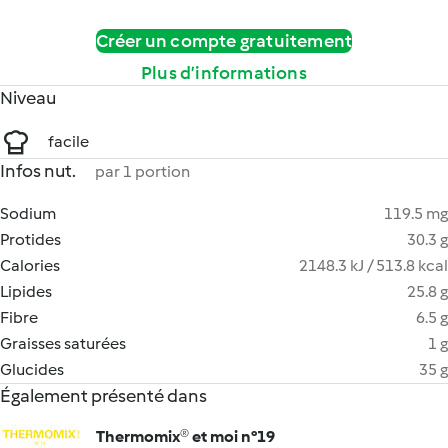
Créer un compte gratuitement
Plus d’informations
Niveau
facile
Infos nut.
par 1 portion
Sodium
119.5 mg
Protides
30.3 g
Calories
2148.3 kJ / 513.8 kcal
Lipides
25.8 g
Fibre
6.5 g
Graisses saturées
1 g
Glucides
35 g
Également présenté dans
Thermomix® et moi n°19