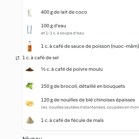
400 g de lait de coco
100 g d'eau
et 1-2 c. à soupe d'eau
1 c. à café de sauce de poisson (nuoc-mâm)
1 c. à café de sel
½ c. à café de poivre moulu
250 g de brocoli, détaillé en bouquets
120 g de nouilles de blé chinoises épaisses
(ex. nouilles sautées instantanées, coupées en mo
1 c. à café de fécule de maïs
Niveau