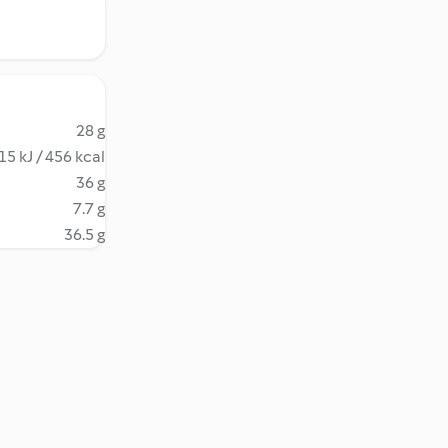
28 g
15 kJ / 456 kcal
36 g
7.7 g
36.5 g