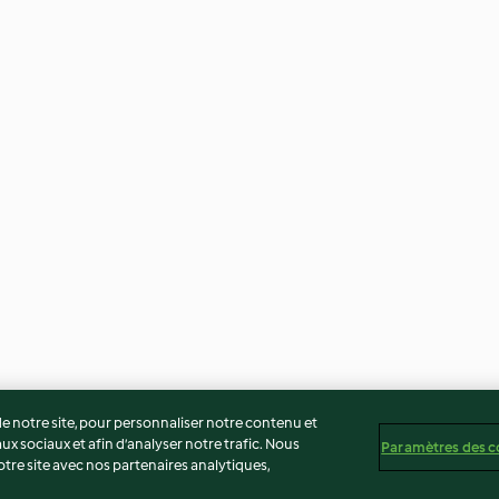
 notre site, pour personnaliser notre contenu et
ux sociaux et afin d’analyser notre trafic. Nous
Paramètres des c
re site avec nos partenaires analytiques,