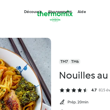
Découvrir
Abonnement
Aide
TM7
TM6
Nouilles au
4.7
815 év
Prép. 20min