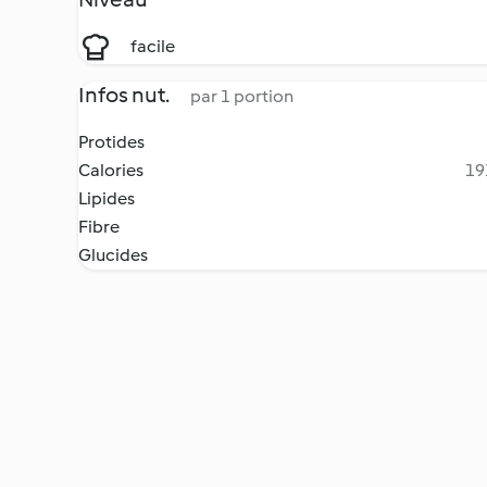
facile
Infos nut.
par 1 portion
Protides
Calories
19
Lipides
Fibre
Glucides