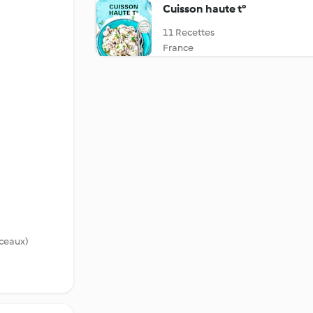
Cuisson haute t°
11 Recettes
France
rceaux)