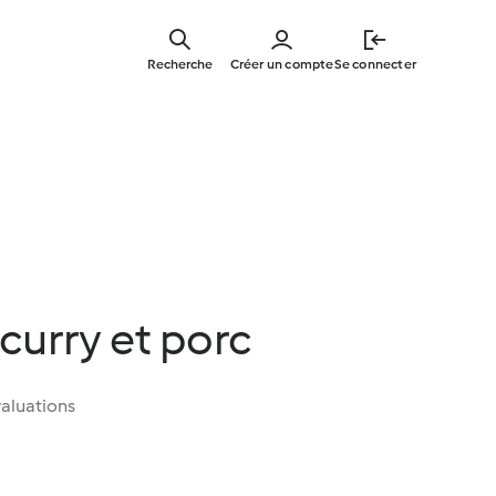
Skip
to
Recherche
Créer un compte
Se connecter
main
content
 curry et porc
aluations