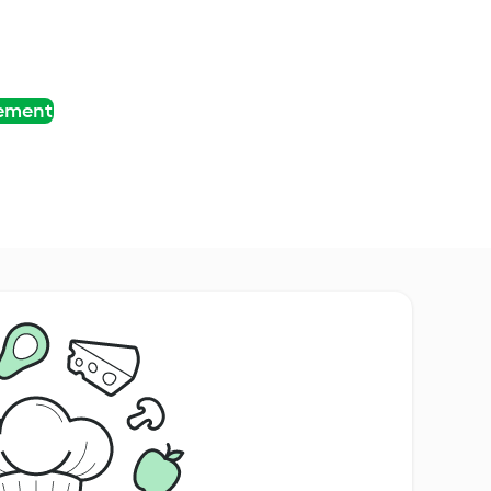
tement