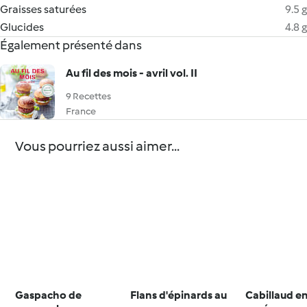
Graisses saturées
9.5 g
Glucides
4.8 g
Également présenté dans
Au fil des mois - avril vol. II
9 Recettes
France
Vous pourriez aussi aimer...
Gaspacho de
Flans d'épinards au
Cabillaud en