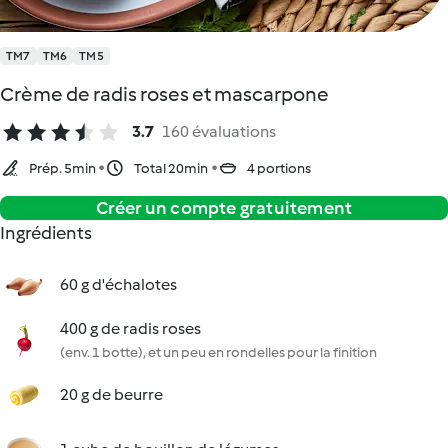
TM7
TM6
TM5
Crème de radis roses et mascarpone
3.7
160 évaluations
Prép. 5min
Total 20min
4 portions
Créer un compte gratuitement
Ingrédients
60 g d'échalotes
400 g de radis roses
(env. 1 botte), et un peu en rondelles pour la finition
20 g de beurre