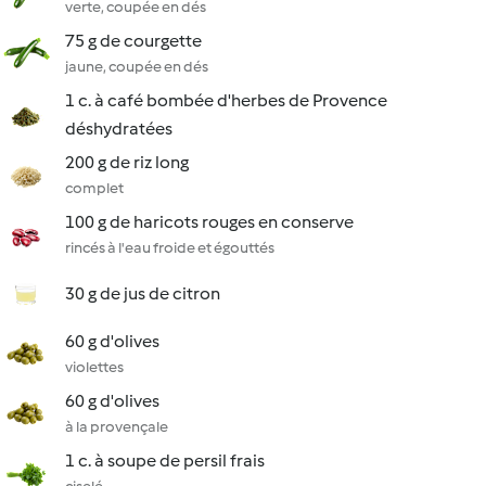
verte, coupée en dés
75 g de courgette
jaune, coupée en dés
1 c. à café bombée d'herbes de Provence
déshydratées
200 g de riz long
complet
100 g de haricots rouges en conserve
rincés à l'eau froide et égouttés
30 g de jus de citron
60 g d'olives
violettes
60 g d'olives
à la provençale
1 c. à soupe de persil frais