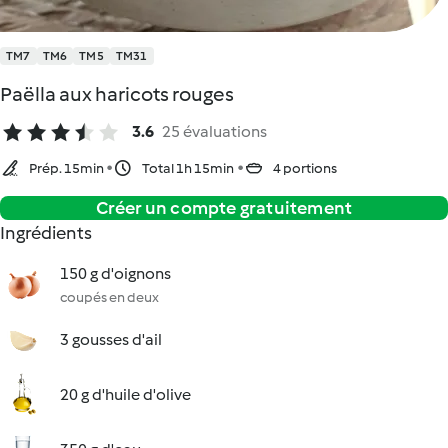
TM7
TM6
TM5
TM31
Paëlla aux haricots rouges
3.6
25 évaluations
Prép. 15min
Total 1h 15min
4 portions
Créer un compte gratuitement
Ingrédients
150 g d'oignons
coupés en deux
3 gousses d'ail
20 g d'huile d'olive