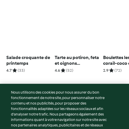
Salade croquante de
Tarte au potiron, feta
Boulettes len
printemps
et oignons
corail-coco 
caramélisés
tomate
4.7
(33)
4.6
(52)
2.9
(72)
Nous utilisons des cookies pour nous assurer du bon
fonctionnement de notre site, pour personnaliser notre
© Copyright 2026
contenu et nos publicités, pour proposer des
fonctionnalités adaptées sur les réseaux sociaux et afin
Conditions d'utilisation
d’analyser notre trafic. Nous partageons également des
Politique de confidentialité
informations quant à votre navigation sur notre site avec
Non-responsabilité
nos partenaires analytiques, publicitaires et de réseaux