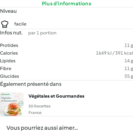
Plus d’informations
Niveau
facile
Infos nut.
par 1 portion
Protides
11 g
Calories
1649 kJ / 391 kcal
Lipides
14 g
Fibre
11 g
Glucides
55 g
Également présenté dans
Végétales et Gourmandes
50 Recettes
France
Vous pourriez aussi aimer...