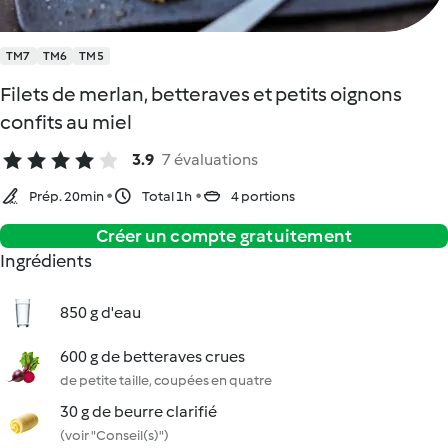
TM7
TM6
TM5
Filets de merlan, betteraves et petits oignons
confits au miel
3.9
7 évaluations
Prép. 20min
Total 1h
4 portions
Créer un compte gratuitement
Ingrédients
850 g d'eau
600 g de betteraves crues
de petite taille, coupées en quatre
30 g de beurre clarifié
(voir "Conseil(s)")