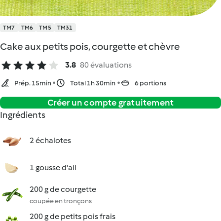
TM7
TM6
TM5
TM31
Cake aux petits pois, courgette et chèvre
3.8
80 évaluations
Prép. 15min
Total 1h 30min
6 portions
Créer un compte gratuitement
Ingrédients
2 échalotes
1 gousse d'ail
200 g de courgette
coupée en tronçons
200 g de petits pois frais