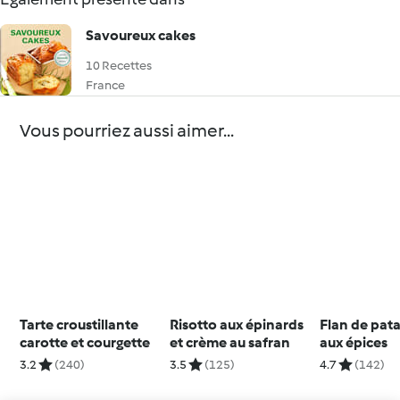
Savoureux cakes
10 Recettes
France
Vous pourriez aussi aimer...
Tarte croustillante
Risotto aux épinards
Flan de pat
carotte et courgette
et crème au safran
aux épices
3.2
(240)
3.5
(125)
4.7
(142)