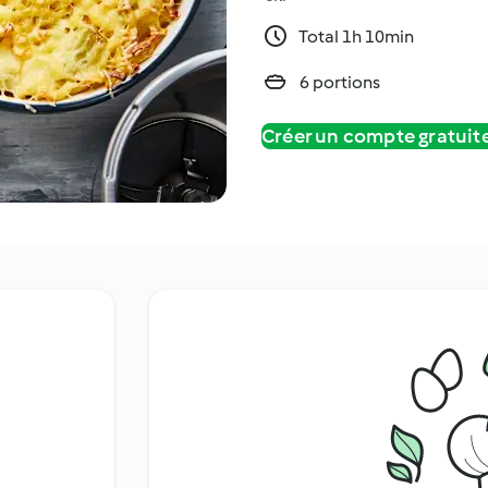
Total 1h 10min
6 portions
Créer un compte gratui