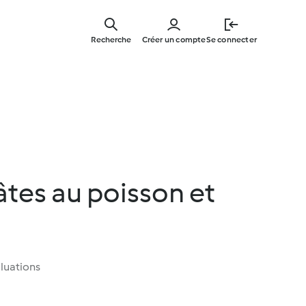
Skip
to
Recherche
Créer un compte
Se connecter
main
content
âtes au poisson et
luations