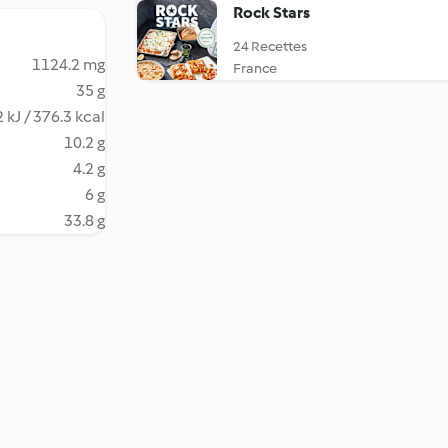
Rock Stars
24 Recettes
1124.2 mg
France
35 g
 kJ / 376.3 kcal
10.2 g
4.2 g
6 g
33.8 g