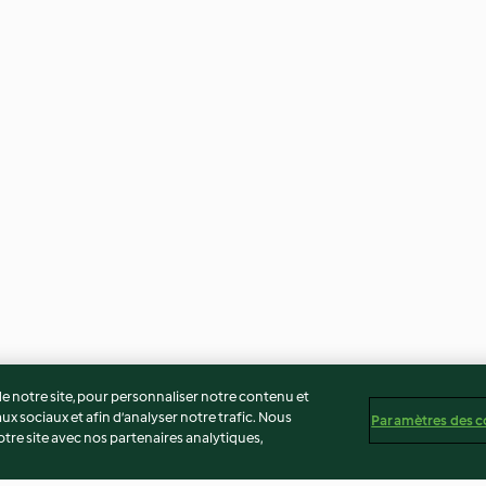
 notre site, pour personnaliser notre contenu et
ux sociaux et afin d’analyser notre trafic. Nous
Paramètres des c
re site avec nos partenaires analytiques,