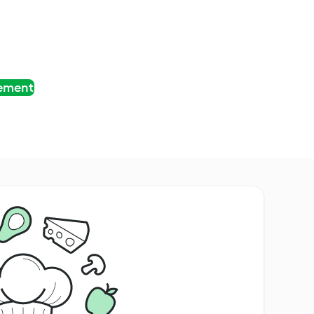
tement