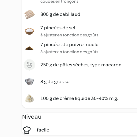
coupés en tronçons
800 g de cabillaud
7 pincées de sel
à ajuster en fonction des goûts
7 pincées de poivre moulu
à ajuster en fonction des goûts
250 g de pâtes sèches, type macaroni
8 g de gros sel
100 g de crème liquide 30-40% m.g.
Niveau
facile