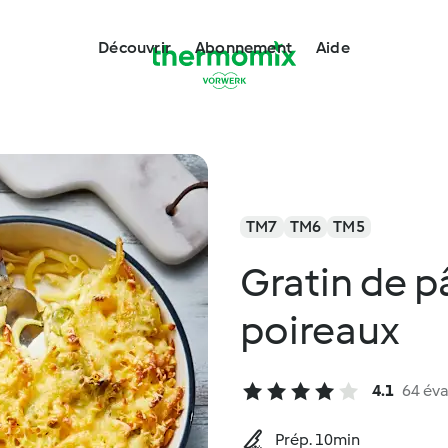
Découvrir
Abonnement
Aide
TM7
TM6
TM5
Gratin de p
poireaux
4.1
64 éva
Prép. 10min