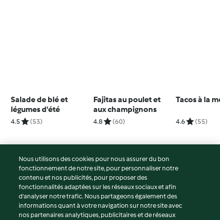
Salade de blé et
Fajitas au poulet et
Tacos à la m
légumes d'été
aux champignons
4.5
(53)
4.8
(60)
4.6
(55)
Nous utilisons des cookies pour nous assurer du bon
fonctionnement de notre site, pour personnaliser notre
© Copyright 2026
contenu et nos publicités, pour proposer des
fonctionnalités adaptées sur les réseaux sociaux et afin
Conditions d'utilisation
d’analyser notre trafic. Nous partageons également des
Politique de confidentialité
informations quant à votre navigation sur notre site avec
Non-responsabilité
nos partenaires analytiques, publicitaires et de réseaux