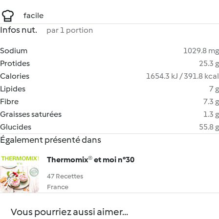
facile
Infos nut.
par 1 portion
Sodium
1029.8 mg
Protides
25.3 g
Calories
1654.3 kJ / 391.8 kcal
Lipides
7 g
Fibre
7.3 g
Graisses saturées
1.3 g
Glucides
55.8 g
Également présenté dans
Thermomix® et moi n°30
47 Recettes
France
Vous pourriez aussi aimer...