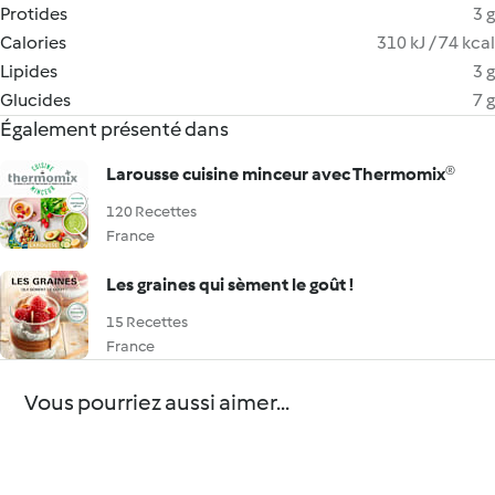
Protides
3 g
Calories
310 kJ / 74 kcal
Lipides
3 g
Glucides
7 g
Également présenté dans
Larousse cuisine minceur avec Thermomix®
120 Recettes
France
Les graines qui sèment le goût !
15 Recettes
France
Vous pourriez aussi aimer...