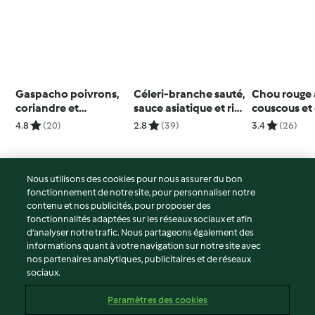
Gaspacho poivrons,
Céleri-branche sauté,
Chou rouge 
coriandre et
sauce asiatique et riz
couscous et
réduction balsamique
complet
mollet
4.8
(20)
2.8
(39)
3.4
(26)
Nous utilisons des cookies pour nous assurer du bon
fonctionnement de notre site, pour personnaliser notre
© Copyright 2026
contenu et nos publicités, pour proposer des
fonctionnalités adaptées sur les réseaux sociaux et afin
Conditions d'utilisation
d’analyser notre trafic. Nous partageons également des
Politique de confidentialité
informations quant à votre navigation sur notre site avec
Non-responsabilité
nos partenaires analytiques, publicitaires et de réseaux
sociaux.
Mentions légales
Cookies
Paramètres des cookies
Contenu du rapport