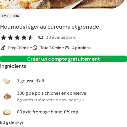
TM7
TM6
Houmous léger au curcuma et grenade
4.3
30 évaluations
Prép. 10min
Total 10min
4 portions
Créer un compte gratuitement
Ingrédients
1 gousse d'ail
300 g de pois chiches en conserve
égouttés et réserver 2 c. à soupe de jus
80 g de fromage blanc, 0% m.g.
80 g de skyr