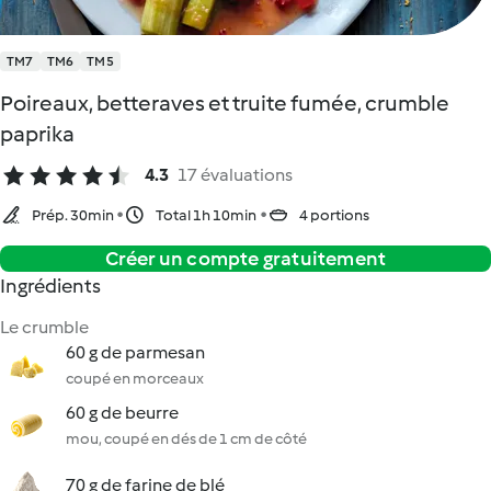
TM7
TM6
TM5
Poireaux, betteraves et truite fumée, crumble
paprika
4.3
17 évaluations
Prép. 30min
Total 1h 10min
4 portions
Créer un compte gratuitement
Ingrédients
Le crumble
60 g de parmesan
coupé en morceaux
60 g de beurre
mou, coupé en dés de 1 cm de côté
70 g de farine de blé