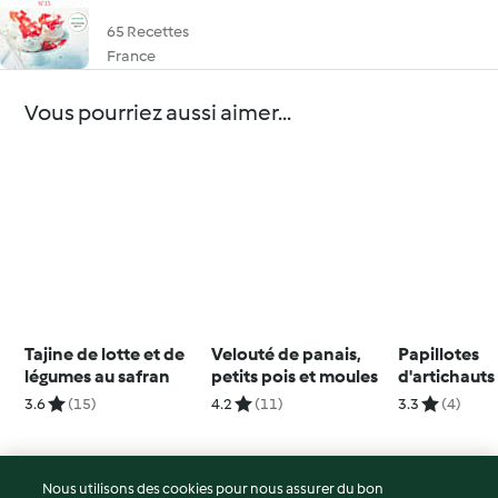
65 Recettes
France
Vous pourriez aussi aimer...
Tajine de lotte et de
Velouté de panais,
Papillotes
légumes au safran
petits pois et moules
d'artichauts
blanc et éch
3.6
(15)
4.2
(11)
3.3
(4)
Nous utilisons des cookies pour nous assurer du bon