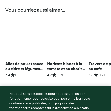
Vous pourriez aussi aimer...
Ailes de poulet sauce
Haricots blancs à la
Travers de 
au cidre et légumes
tomate et au chorizo,
au café
vapeur
poisson vapeur et
3.4
(5)
4.2
(19)
3.6
(12)
crème à l'orange
Nous utilisons des cookies pour nous assurer du bon
fonctionnement de notre site, pour personnaliser notre
© Copyright 2026
contenu et nos publicités, pour proposer des
fonctionnalités adaptées sur les réseaux sociaux et afin
Conditions d'utilisation