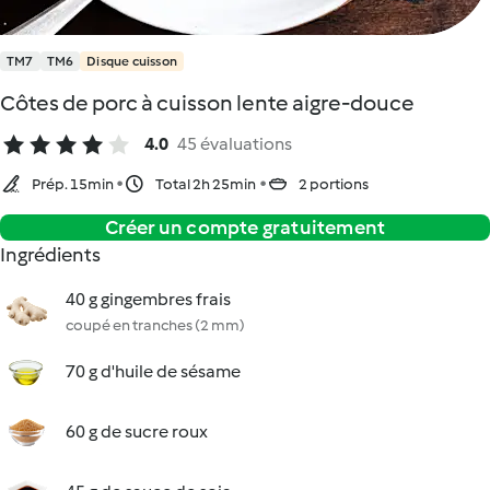
TM7
TM6
Disque cuisson
Côtes de porc à cuisson lente aigre-douce
4.0
45 évaluations
Prép. 15min
Total 2h 25min
2 portions
Créer un compte gratuitement
Ingrédients
40 g gingembres frais
coupé en tranches (2 mm)
70 g d'huile de sésame
60 g de sucre roux