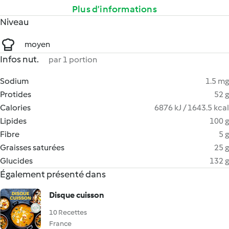
Plus d’informations
Niveau
moyen
Infos nut.
par 1 portion
Sodium
1.5 mg
Protides
52 g
Calories
6876 kJ / 1643.5 kcal
Lipides
100 g
Fibre
5 g
Graisses saturées
25 g
Glucides
132 g
Également présenté dans
Disque cuisson
10 Recettes
France